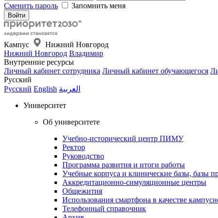
Сменить пароль
Запомнить меня
Кампус
Нижний Новгород
Нижний Новгород
Владимир
Внутренние ресурсы
Личный кабинет сотрудника
Личный кабинет обучающегося
Ли
Русский
Русский
English
العربية
Университет
Об университете
Учебно-исторический центр ПИМУ
Ректор
Руководство
Программа развития и итоги работы
Учебные корпуса и клинические базы, базы п
Аккредитационно-симуляционные центры
Общежития
Использования смартфона в качестве кампусн
Телефонный справочник
Архив