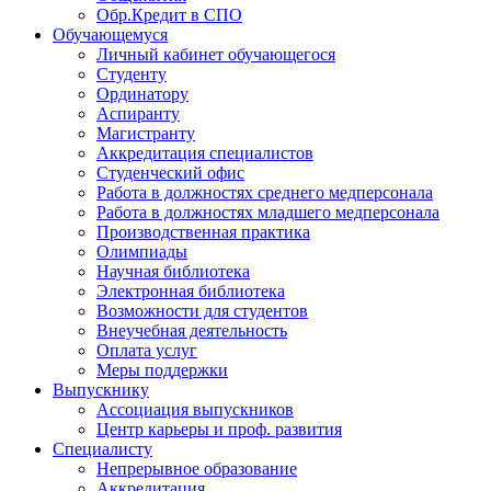
Обр.Кредит в СПО
Обучающемуся
Личный кабинет обучающегося
Студенту
Ординатору
Аспиранту
Магистранту
Аккредитация специалистов
Студенческий офис
Работа в должностях среднего медперсонала
Работа в должностях младшего медперсонала
Производственная практика
Олимпиады
Научная библиотека
Электронная библиотека
Возможности для студентов
Внеучебная деятельность
Оплата услуг
Меры поддержки
Выпускнику
Ассоциация выпускников
Центр карьеры и проф. развития
Специалисту
Непрерывное образование
Аккредитация