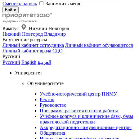
Сменить пароль
Запомнить меня
Кампус
Нижний Новгород
Нижний Новгород
Владимир
Внутренние ресурсы
Личный кабинет сотрудника
Личный кабинет обучающегося
Личный кабинет врача
СДО
Русский
Русский
English
العربية
Университет
Об университете
Учебно-исторический центр ПИМУ
Ректор
Руководство
Программа развития и итоги работы
Учебные корпуса и клинические базы, базы
практической подготовки
Аккредитационно-симуляционные центры
Общежития
Использования смартфона в качестве