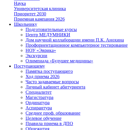
Наука
Университетская клиника
Приоритет 2030
Приемная кампания 2026
Школьнику
Подготовительные курсы
Центр МЕДУМНИКИ
Дом научной коллаборации имени П.К. Анохина
Профориентационное компьютерное тестирование
НОУ «Эврика»
Экскурсии
Олимпиада «Будущее медицины»
Поступающему
Памятка поступающего
Ход приема 2026
Часто задаваемые вопросы
Личный кабинет абитуриента
Специалитет
Магистратура
Ординатура
Аспирантура
Среднее проф. образование
Целевое обучение
Правила приема в ДПО
Общежития