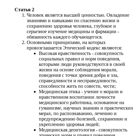
Статья 2
Человек является высшей ценностью. Овладение
знаниями и навыками по спасению жизни и
сохранению здоровья человека, глубокое и
серьезное изучение медицины и фармации -
обязанность каждого обучающегося.
Основными принципами, на которых
провозглашается Этический кодекс являются:
Высокая нравственность - совокупность
социальных правил и норм поведения,
которыми люди руководствуются в своей
жизни на основе соблюдения морали,
поведения с точки зрения добра и зла,
справедливости и несправедливости,
способности жить по совести, чести;
Медицинская этика - учение о морали и
нравственном воспитании личности
медицинского работника, основанное на
гуманизме, научных знаниях и практических
мерах, по распознаванию, лечению и
предупреждению болезней, сохранению и
укреплению здоровья людей;
Медицинская деонтология - совокупность
этических норм и правил поведения