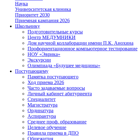
Наука
Университетская клиника
Приоритет 2030
Приемная кампания 2026
Школьнику
Подготовительные курсы
Центр МЕДУМНИКИ
Дом научной коллаборации имени П.К. Анохина
Профориентационное компьютерное тестирование
НОУ «Эврика»
Экскурсии
Олимпиада «Будущее медицины»
Поступающему
Памятка поступающего
Ход приема 2026
Часто задаваемые вопросы
Личный кабинет абитуриента
Специалитет
Магистратура
Ординатура
Аспирантура
Среднее проф. образование
Целевое обучение
Правила приема в ДПО
Общежития