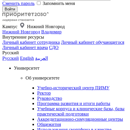
Сменить пароль
Запомнить меня
Кампус
Нижний Новгород
Нижний Новгород
Владимир
Внутренние ресурсы
Личный кабинет сотрудника
Личный кабинет обучающегося
Личный кабинет врача
СДО
Русский
Русский
English
العربية
Университет
Об университете
Учебно-исторический центр ПИМУ
Ректор
Руководство
Программа развития и итоги работы
Учебные корпуса и клинические базы, базы
практической подготовки
Аккредитационно-симуляционные центры
Общежития
Использования смартфона в качестве