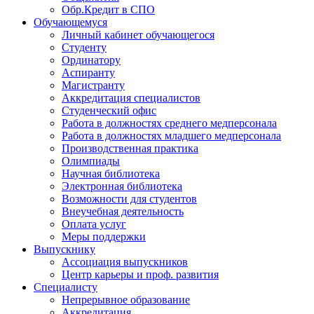
Обр.Кредит в СПО
Обучающемуся
Личный кабинет обучающегося
Студенту
Ординатору
Аспиранту
Магистранту
Аккредитация специалистов
Студенческий офис
Работа в должностях среднего медперсонала
Работа в должностях младшего медперсонала
Производственная практика
Олимпиады
Научная библиотека
Электронная библиотека
Возможности для студентов
Внеучебная деятельность
Оплата услуг
Меры поддержки
Выпускнику
Ассоциация выпускников
Центр карьеры и проф. развития
Специалисту
Непрерывное образование
Аккредитация