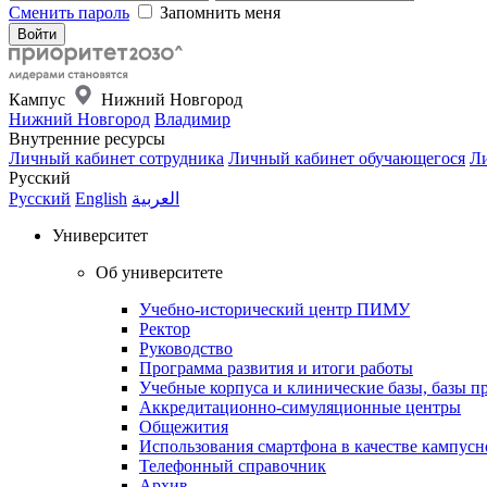
Сменить пароль
Запомнить меня
Кампус
Нижний Новгород
Нижний Новгород
Владимир
Внутренние ресурсы
Личный кабинет сотрудника
Личный кабинет обучающегося
Ли
Русский
Русский
English
العربية
Университет
Об университете
Учебно-исторический центр ПИМУ
Ректор
Руководство
Программа развития и итоги работы
Учебные корпуса и клинические базы, базы п
Аккредитационно-симуляционные центры
Общежития
Использования смартфона в качестве кампусн
Телефонный справочник
Архив