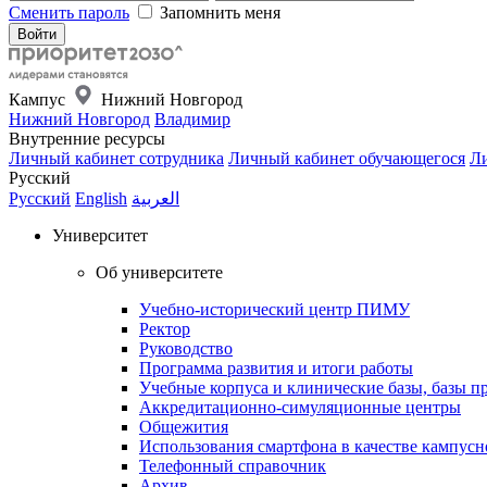
Сменить пароль
Запомнить меня
Кампус
Нижний Новгород
Нижний Новгород
Владимир
Внутренние ресурсы
Личный кабинет сотрудника
Личный кабинет обучающегося
Ли
Русский
Русский
English
العربية
Университет
Об университете
Учебно-исторический центр ПИМУ
Ректор
Руководство
Программа развития и итоги работы
Учебные корпуса и клинические базы, базы п
Аккредитационно-симуляционные центры
Общежития
Использования смартфона в качестве кампусн
Телефонный справочник
Архив