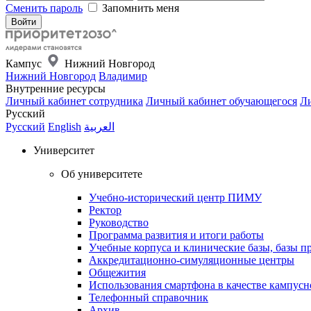
Сменить пароль
Запомнить меня
Кампус
Нижний Новгород
Нижний Новгород
Владимир
Внутренние ресурсы
Личный кабинет сотрудника
Личный кабинет обучающегося
Ли
Русский
Русский
English
العربية
Университет
Об университете
Учебно-исторический центр ПИМУ
Ректор
Руководство
Программа развития и итоги работы
Учебные корпуса и клинические базы, базы п
Аккредитационно-симуляционные центры
Общежития
Использования смартфона в качестве кампусн
Телефонный справочник
Архив