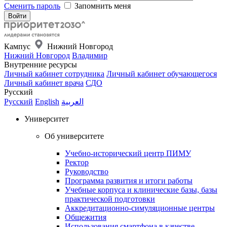
Сменить пароль
Запомнить меня
Кампус
Нижний Новгород
Нижний Новгород
Владимир
Внутренние ресурсы
Личный кабинет сотрудника
Личный кабинет обучающегося
Личный кабинет врача
СДО
Русский
Русский
English
العربية
Университет
Об университете
Учебно-исторический центр ПИМУ
Ректор
Руководство
Программа развития и итоги работы
Учебные корпуса и клинические базы, базы
практической подготовки
Аккредитационно-симуляционные центры
Общежития
Использования смартфона в качестве