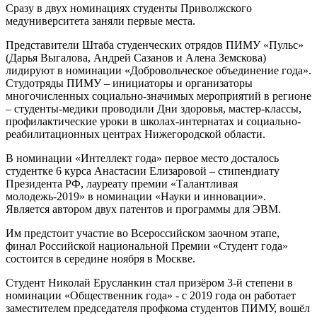
Сразу в двух номинациях студенты Приволжского
медуниверситета заняли первые места.
Представители Штаба студенческих отрядов ПИМУ «Пульс»
(Дарья Выгалова, Андрей Сазанов и Алена Земскова)
лидируют в номинации «Добровольческое объединение года».
Студотряды ПИМУ – инициаторы и организаторы
многочисленных социально-значимых мероприятий в регионе
– студенты-медики проводили Дни здоровья, мастер-классы,
профилактические уроки в школах-интернатах и социально-
реабилитационных центрах Нижегородской области.
В номинации «Интеллект года» первое место досталось
студентке 6 курса Анастасии Елизаровой – стипендиату
Президента РФ, лауреату премии «Талантливая
молодежь-2019» в номинации «Науки и инновации».
Является автором двух патентов и программы для ЭВМ.
Им предстоит участие во Всероссийском заочном этапе,
финал Российской национальной Премии «Студент года»
состоится в середине ноября в Москве.
Студент Николай Ерусланкин стал призёром 3-й степени в
номинации «Общественник года» - с 2019 года он работает
заместителем председателя профкома студентов ПИМУ, вошёл