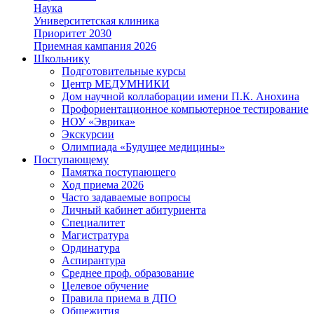
Наука
Университетская клиника
Приоритет 2030
Приемная кампания 2026
Школьнику
Подготовительные курсы
Центр МЕДУМНИКИ
Дом научной коллаборации имени П.К. Анохина
Профориентационное компьютерное тестирование
НОУ «Эврика»
Экскурсии
Олимпиада «Будущее медицины»
Поступающему
Памятка поступающего
Ход приема 2026
Часто задаваемые вопросы
Личный кабинет абитуриента
Специалитет
Магистратура
Ординатура
Аспирантура
Среднее проф. образование
Целевое обучение
Правила приема в ДПО
Общежития