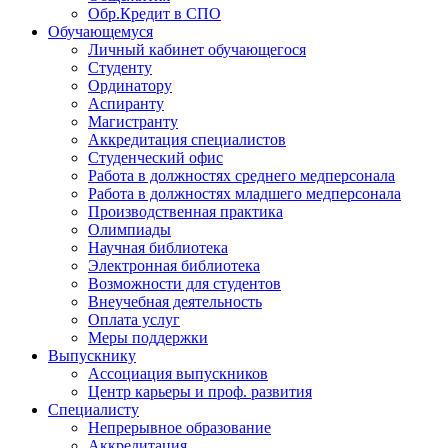
Обр.Кредит в СПО
Обучающемуся
Личный кабинет обучающегося
Студенту
Ординатору
Аспиранту
Магистранту
Аккредитация специалистов
Студенческий офис
Работа в должностях среднего медперсонала
Работа в должностях младшего медперсонала
Производственная практика
Олимпиады
Научная библиотека
Электронная библиотека
Возможности для студентов
Внеучебная деятельность
Оплата услуг
Меры поддержки
Выпускнику
Ассоциация выпускников
Центр карьеры и проф. развития
Специалисту
Непрерывное образование
Аккредитация