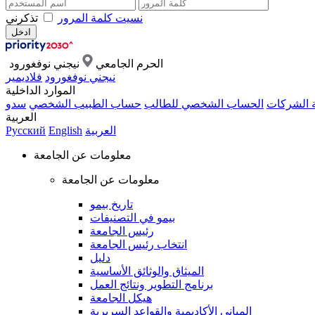
نسيت كلمة المرور
تذكرني
الحرم الجامعي
نيجني نوفغورود
نيجني نوفغورود
فلاديمير
الموارد الداخلية
ة الشركات
الحساب الشخصي للطالب
حساب الطبيب الشخصي
سدو
العربية
العربية
English
Русский
معلومات عن الجامعة
معلومات عن الجامعة
تاريخ بيمو
بيمو في التصنيفات
رئيس الجامعة
انتخاب رئيس الجامعة
دليل
الميثاق والوثائق الأساسية
برنامج التطوير ونتائج العمل
هيكل الجامعة
المباني الأكاديمية والقواعد السريرية