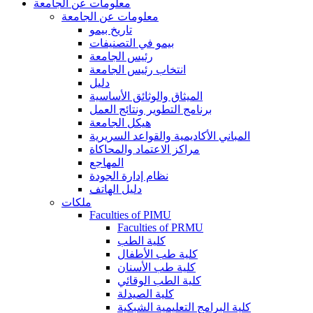
معلومات عن الجامعة
معلومات عن الجامعة
تاريخ بيمو
بيمو في التصنيفات
رئيس الجامعة
انتخاب رئيس الجامعة
دليل
الميثاق والوثائق الأساسية
برنامج التطوير ونتائج العمل
هيكل الجامعة
المباني الأكاديمية والقواعد السريرية
مراكز الاعتماد والمحاكاة
المهاجع
نظام إدارة الجودة
دليل الهاتف
ملكات
Faculties of PIMU
Faculties of PRMU
كلية الطب
كلية طب الأطفال
كلية طب الأسنان
كلية الطب الوقائي
كلية الصيدلة
كلية البرامج التعليمية الشبكية