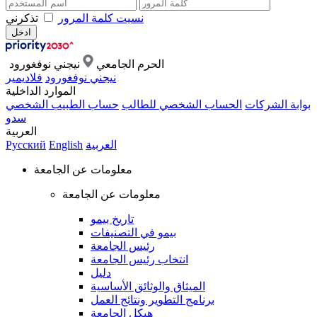
نسيت كلمة المرور
تذكرني
الحرم الجامعي
نيجني نوفغورود
نيجني نوفغورود
فلاديمير
الموارد الداخلية
بوابة الشركات
الحساب الشخصي للطالب
حساب الطبيب الشخصي
سدو
العربية
العربية
English
Русский
معلومات عن الجامعة
معلومات عن الجامعة
تاريخ بيمو
بيمو في التصنيفات
رئيس الجامعة
انتخاب رئيس الجامعة
دليل
الميثاق والوثائق الأساسية
برنامج التطوير ونتائج العمل
هيكل الجامعة