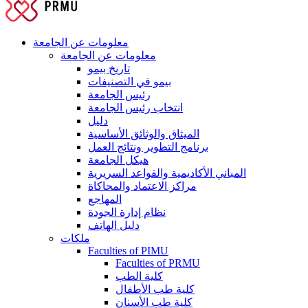
معلومات عن الجامعة
معلومات عن الجامعة
تاريخ بيمو
بيمو في التصنيفات
رئيس الجامعة
انتخاب رئيس الجامعة
دليل
الميثاق والوثائق الأساسية
برنامج التطوير ونتائج العمل
هيكل الجامعة
المباني الأكاديمية والقواعد السريرية
مراكز الاعتماد والمحاكاة
المهاجع
نظام إدارة الجودة
دليل الهاتف
ملكات
Faculties of PIMU
Faculties of PRMU
كلية الطب
كلية طب الأطفال
كلية طب الأسنان