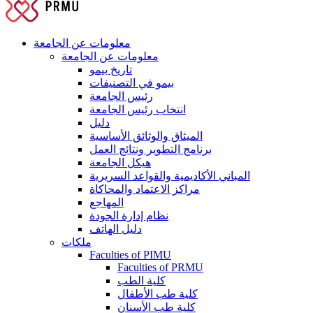
معلومات عن الجامعة
معلومات عن الجامعة
تاريخ بيمو
بيمو في التصنيفات
رئيس الجامعة
انتخاب رئيس الجامعة
دليل
الميثاق والوثائق الأساسية
برنامج التطوير ونتائج العمل
هيكل الجامعة
المباني الأكاديمية والقواعد السريرية
مراكز الاعتماد والمحاكاة
المهاجع
نظام إدارة الجودة
دليل الهاتف
ملكات
Faculties of PIMU
Faculties of PRMU
كلية الطب
كلية طب الأطفال
كلية طب الأسنان