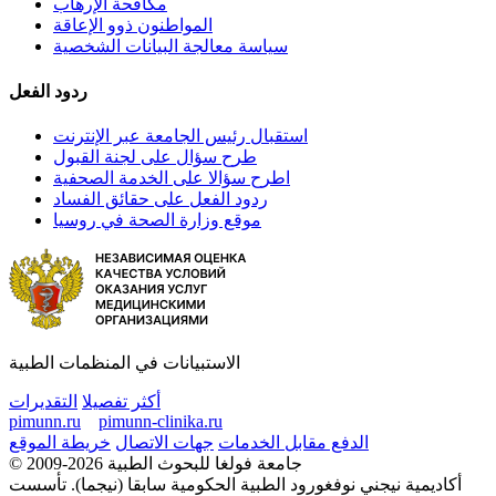
مكافحة الإرهاب
المواطنون ذوو الإعاقة
سياسة معالجة البيانات الشخصية
ردود الفعل
استقبال رئيس الجامعة عبر الإنترنت
طرح سؤال على لجنة القبول
اطرح سؤالا على الخدمة الصحفية
ردود الفعل على حقائق الفساد
موقع وزارة الصحة في روسيا
الاستبيانات في المنظمات الطبية
أكثر تفصيلا
التقديرات
pimunn.ru
pimunn-clinika.ru
الدفع مقابل الخدمات
جهات الاتصال
خريطة الموقع
© 2009-2026 جامعة فولغا للبحوث الطبية
أكاديمية نيجني نوفغورود الطبية الحكومية سابقا (نيجما). تأسست