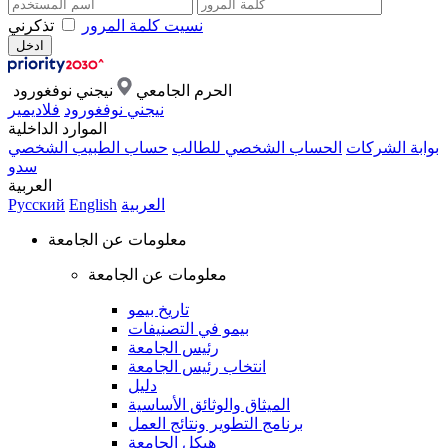
نسيت كلمة المرور
تذكرني
الحرم الجامعي
نيجني نوفغورود
نيجني نوفغورود
فلاديمير
الموارد الداخلية
بوابة الشركات
الحساب الشخصي للطالب
حساب الطبيب الشخصي
سدو
العربية
العربية
English
Русский
معلومات عن الجامعة
معلومات عن الجامعة
تاريخ بيمو
بيمو في التصنيفات
رئيس الجامعة
انتخاب رئيس الجامعة
دليل
الميثاق والوثائق الأساسية
برنامج التطوير ونتائج العمل
هيكل الجامعة