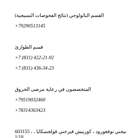
القسم الباثولوجي (نتائج الفحوصات النسيجية)
+79290513145
قسم الطوارئ
+7 (831) 422-21-92
+7 (831) 436-34-23
المتخصصون في رعاية مرضى الحروق
+79519032460
+78314363423
، نيجني نوفغورود ، كورنيش فيرخني فولجسكايا ،
603155
1/18