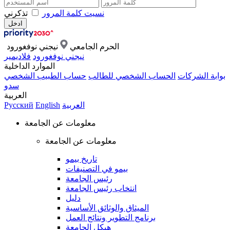
نسيت كلمة المرور
تذكرني
الحرم الجامعي
نيجني نوفغورود
نيجني نوفغورود
فلاديمير
الموارد الداخلية
بوابة الشركات
الحساب الشخصي للطالب
حساب الطبيب الشخصي
سدو
العربية
العربية
English
Русский
معلومات عن الجامعة
معلومات عن الجامعة
تاريخ بيمو
بيمو في التصنيفات
رئيس الجامعة
انتخاب رئيس الجامعة
دليل
الميثاق والوثائق الأساسية
برنامج التطوير ونتائج العمل
هيكل الجامعة