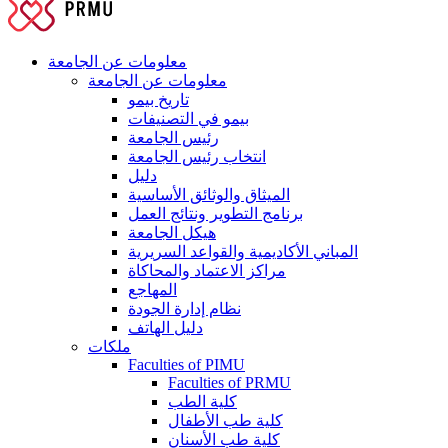
معلومات عن الجامعة
معلومات عن الجامعة
تاريخ بيمو
بيمو في التصنيفات
رئيس الجامعة
انتخاب رئيس الجامعة
دليل
الميثاق والوثائق الأساسية
برنامج التطوير ونتائج العمل
هيكل الجامعة
المباني الأكاديمية والقواعد السريرية
مراكز الاعتماد والمحاكاة
المهاجع
نظام إدارة الجودة
دليل الهاتف
ملكات
Faculties of PIMU
Faculties of PRMU
كلية الطب
كلية طب الأطفال
كلية طب الأسنان