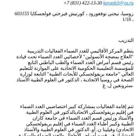
+7 (831) 422-13-30
kayash3@ya.ru
روسيا، نيجني نوفغورود ، كورنيش فيرخني فولجسكايا
603155
، 1/18
التدريب
ينظم المركز الأقاليمي للغدد الصماء الفعاليات التدريبية
"العلاج بمضخة الأنسولين" لأخصائيي الغدد الصماء تحت قيادة
رئيس قسم أمراض الغدد الصماء والطب الباطني التابع
للمؤسسة التعليمية الحكومية الاتحادية على الموازنة للتعليم
العالي "جامعة بريفولجسكي للأبحاث الطبية" التابعة لوزارة
الصحة في روسيا الاتحادية ، الدكتور في العلوم الطبية الأستاذ
سترونغين ل. غ.
تتم إقامة الفعاليات بمشاركة كبير اختصاصيي الغدد الصماء
في إقليم بريفولجسكي الاتحاديالدكتور في العلوم الطبية
والأستاذ ورئيس قسم الغدد الصماء في جامعة كازان
الطبية وكبير أطباء الغدد الصماء في إقليم بريفولجسكي
الاتحادي) وفيلينا ن. أو. الدكتور في العلوم الطبية والأستاذ
المشارك في قسم أمراض الأطفال والغدد الصماء والسكري