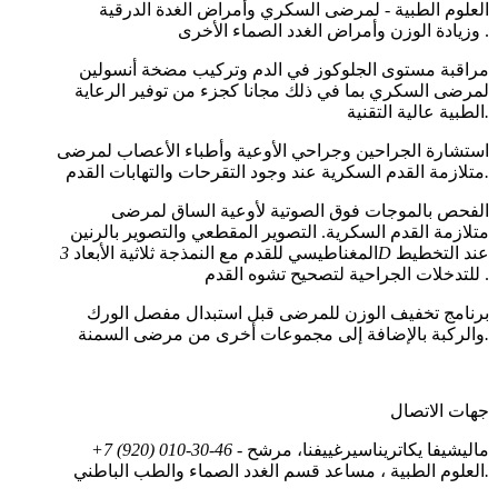
العلوم الطبية - لمرضى السكري وأمراض الغدة الدرقية
وزيادة الوزن وأمراض الغدد الصماء الأخرى .
مراقبة مستوى الجلوكوز في الدم وتركيب مضخة أنسولين
لمرضى السكري بما في ذلك مجانا كجزء من توفير الرعاية
.
الطبية عالية التقنية
استشارة الجراحين وجراحي الأوعية وأطباء الأعصاب لمرضى
.
متلازمة القدم السكرية عند وجود التقرحات والتهابات القدم
الفحص بالموجات فوق الصوتية لأوعية الساق لمرضى
متلازمة القدم السكرية. التصوير المقطعي والتصوير بالرنين
عند التخطيط
3D
المغناطيسي للقدم مع النمذجة ثلاثية الأبعاد
للتدخلات الجراحية لتصحيح تشوه القدم .
برنامج تخفيف الوزن للمرضى قبل استبدال مفصل الورك
.
والركبة بالإضافة إلى مجموعات أخرى من مرضى السمنة
جهات الاتصال
- ماليشيفا يكاتريناسيرغييفنا، مرشح
+7 (920) 010-30-46
.
العلوم الطبية ، مساعد قسم الغدد الصماء والطب الباطني