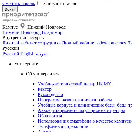
Сменить пароль
Запомнить меня
Кампус
Нижний Новгород
Нижний Новгород
Владимир
Внутренние ресурсы
Личный кабинет сотрудника
Личный кабинет обучающегося
Ли
Русский
Русский
English
العربية
Университет
Об университете
Учебно-исторический центр ПИМУ
Ректор
Руководство
Программа развития и итоги работы
Учебные корпуса и клинические базы, базы п
Аккредитационно-симуляционные центры
Общежития
Использования смартфона в качестве кампусн
Телефонный справочник
Архив