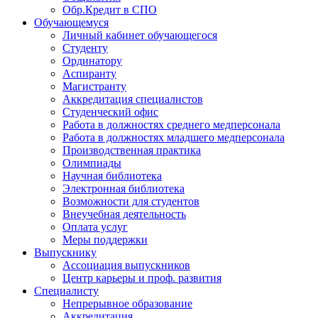
Обр.Кредит в СПО
Обучающемуся
Личный кабинет обучающегося
Студенту
Ординатору
Аспиранту
Магистранту
Аккредитация специалистов
Студенческий офис
Работа в должностях среднего медперсонала
Работа в должностях младшего медперсонала
Производственная практика
Олимпиады
Научная библиотека
Электронная библиотека
Возможности для студентов
Внеучебная деятельность
Оплата услуг
Меры поддержки
Выпускнику
Ассоциация выпускников
Центр карьеры и проф. развития
Специалисту
Непрерывное образование
Аккредитация