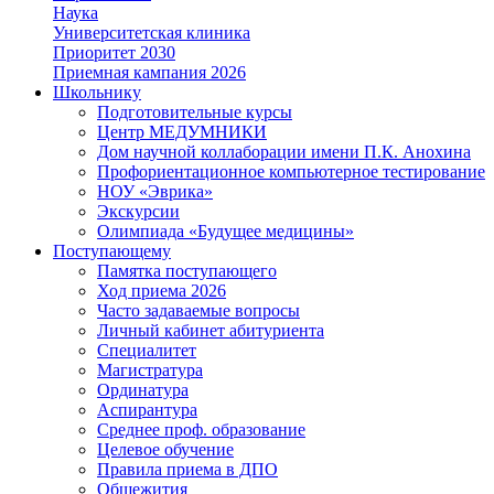
Наука
Университетская клиника
Приоритет 2030
Приемная кампания 2026
Школьнику
Подготовительные курсы
Центр МЕДУМНИКИ
Дом научной коллаборации имени П.К. Анохина
Профориентационное компьютерное тестирование
НОУ «Эврика»
Экскурсии
Олимпиада «Будущее медицины»
Поступающему
Памятка поступающего
Ход приема 2026
Часто задаваемые вопросы
Личный кабинет абитуриента
Специалитет
Магистратура
Ординатура
Аспирантура
Среднее проф. образование
Целевое обучение
Правила приема в ДПО
Общежития