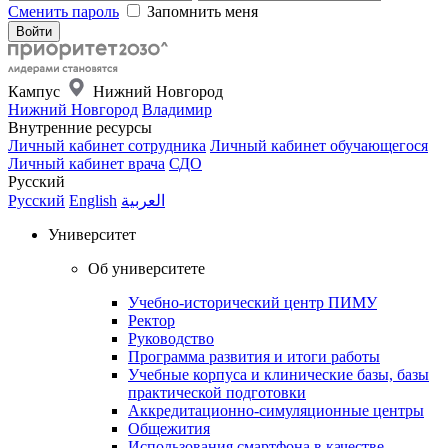
Сменить пароль
Запомнить меня
Кампус
Нижний Новгород
Нижний Новгород
Владимир
Внутренние ресурсы
Личный кабинет сотрудника
Личный кабинет обучающегося
Личный кабинет врача
СДО
Русский
Русский
English
العربية
Университет
Об университете
Учебно-исторический центр ПИМУ
Ректор
Руководство
Программа развития и итоги работы
Учебные корпуса и клинические базы, базы
практической подготовки
Аккредитационно-симуляционные центры
Общежития
Использования смартфона в качестве