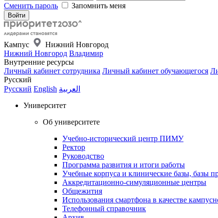
Сменить пароль
Запомнить меня
Кампус
Нижний Новгород
Нижний Новгород
Владимир
Внутренние ресурсы
Личный кабинет сотрудника
Личный кабинет обучающегося
Ли
Русский
Русский
English
العربية
Университет
Об университете
Учебно-исторический центр ПИМУ
Ректор
Руководство
Программа развития и итоги работы
Учебные корпуса и клинические базы, базы п
Аккредитационно-симуляционные центры
Общежития
Использования смартфона в качестве кампусн
Телефонный справочник
Архив