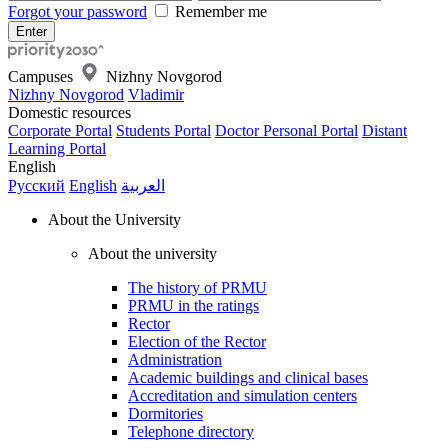
Forgot your password
Remember me
Campuses
Nizhny Novgorod
Nizhny Novgorod
Vladimir
Domestic resources
Corporate Portal
Students Portal
Doctor Personal Portal
Distant
Learning Portal
English
Русский
English
العربية
About the University
About the university
The history of PRMU
PRMU in the ratings
Rector
Election of the Rector
Administration
Academic buildings and clinical bases
Accreditation and simulation centers
Dormitories
Telephone directory