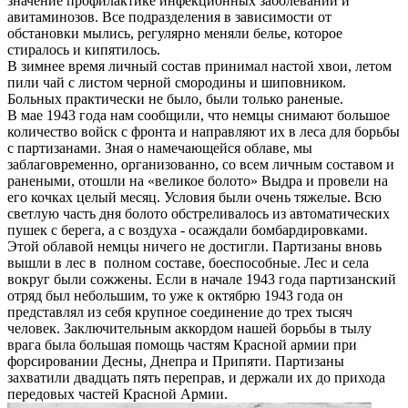
значение профилактике инфекционных заболеваний и
авитаминозов. Все подразделения в зависимости от
обстановки мылись, регулярно меняли белье, которое
стиралось и кипятилось.
В зимнее время личный состав принимал настой хвои, летом
пили чай с листом черной смородины и шиповником.
Больных практически не было, были только раненые.
В мае 1943 года нам сообщили, что немцы снимают большое
количество войск с фронта и направляют их в леса для борьбы
с партизанами. Зная о намечающейся облаве, мы
заблаговременно, организованно, со всем личным составом и
ранеными, отошли на «великое болото» Выдра и провели на
его кочках целый месяц. Условия были очень тяжелые. Всю
светлую часть дня болото обстреливалось из автоматических
пушек с берега, а с воздуха - осаждали бомбардировками.
Этой облавой немцы ничего не достигли. Партизаны вновь
вышли в лес в полном составе, боеспособные. Лес и села
вокруг были сожжены. Если в начале 1943 года партизанский
отряд был небольшим, то уже к октябрю 1943 года он
представлял из себя крупное соединение до трех тысяч
человек. Заключительным аккордом нашей борьбы в тылу
врага была большая помощь частям Красной армии при
форсировании Десны, Днепра и Припяти. Партизаны
захватили двадцать пять переправ, и держали их до прихода
передовых частей Красной Армии.⁠