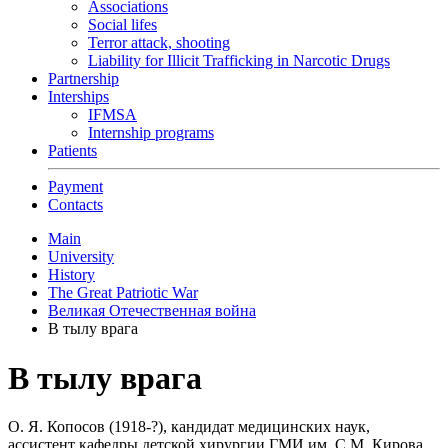
Associations
Social lifes
Terror attack, shooting
Liability for Illicit Trafficking in Narcotic Drugs
Partnership
Interships
IFMSA
Internship programs
Patients
Payment
Contacts
Main
University
History
The Great Patriotic War
Великая Отечественная война
В тылу врага
В тылу врага
О. Я. Копосов (1918-?), кандидат медицинских наук,
ассистент кафедры детской хирургии ГМИ им. С.М. Кирова.