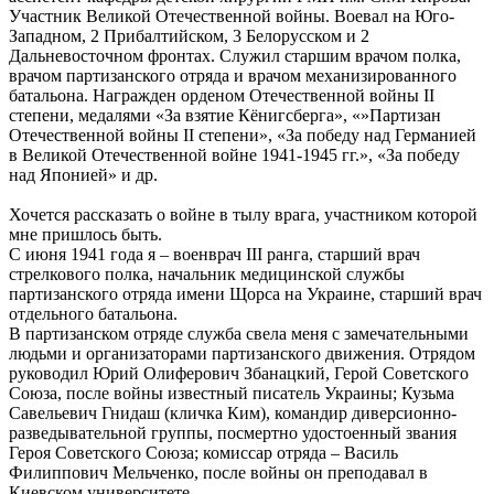
Участник Великой Отечественной войны. Воевал на Юго-
Западном, 2 Прибалтийском, 3 Белорусском и 2
Дальневосточном фронтах. Служил старшим врачом полка,
врачом партизанского отряда и врачом механизированного
батальона. Награжден орденом Отечественной войны II
степени, медалями «За взятие Кёнигсберга», «»Партизан
Отечественной войны II степени», «За победу над Германией
в Великой Отечественной войне 1941-1945 гг.», «За победу
над Японией» и др.
Хочется рассказать о войне в тылу врага, участником которой
мне пришлось быть.
С июня 1941 года я – военврач III ранга, старший врач
стрелкового полка, начальник медицинской службы
партизанского отряда имени Щорса на Украине, старший врач
отдельного батальона.
В партизанском отряде служба свела меня с замечательными
людьми и организаторами партизанского движения. Отрядом
руководил Юрий Олиферович Збанацкий, Герой Советского
Союза, после войны известный писатель Украины; Кузьма
Савельевич Гнидаш (кличка Ким), командир диверсионно-
разведывательной группы, посмертно удостоенный звания
Героя Советского Союза; комиссар отряда – Василь
Филиппович Мельченко, после войны он преподавал в
Киевском университете.