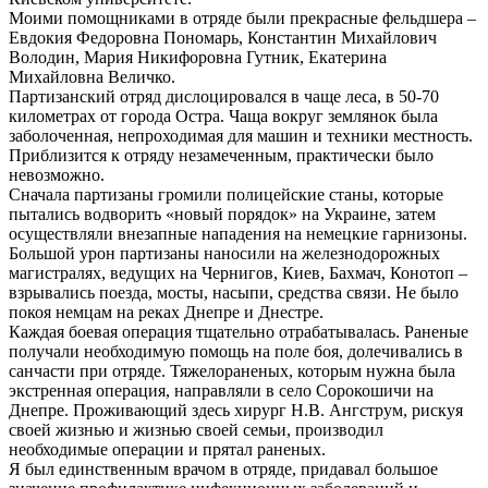
Моими помощниками в отряде были прекрасные фельдшера –
Евдокия Федоровна Пономарь, Константин Михайлович
Володин, Мария Никифоровна Гутник, Екатерина
Михайловна Величко.
Партизанский отряд дислоцировался в чаще леса, в 50-70
километрах от города Остра. Чаща вокруг землянок была
заболоченная, непроходимая для машин и техники местность.
Приблизится к отряду незамеченным, практически было
невозможно.
Сначала партизаны громили полицейские станы, которые
пытались водворить «новый порядок» на Украине, затем
осуществляли внезапные нападения на немецкие гарнизоны.
Большой урон партизаны наносили на железнодорожных
магистралях, ведущих на Чернигов, Киев, Бахмач, Конотоп –
взрывались поезда, мосты, насыпи, средства связи. Не было
покоя немцам на реках Днепре и Днестре.
Каждая боевая операция тщательно отрабатывалась. Раненые
получали необходимую помощь на поле боя, долечивались в
санчасти при отряде. Тяжелораненых, которым нужна была
экстренная операция, направляли в село Сорокошичи на
Днепре. Проживающий здесь хирург Н.В. Ангструм, рискуя
своей жизнью и жизнью своей семьи, производил
необходимые операции и прятал раненых.
Я был единственным врачом в отряде, придавал большое