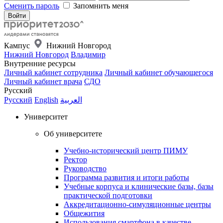
Сменить пароль
Запомнить меня
Кампус
Нижний Новгород
Нижний Новгород
Владимир
Внутренние ресурсы
Личный кабинет сотрудника
Личный кабинет обучающегося
Личный кабинет врача
СДО
Русский
Русский
English
العربية
Университет
Об университете
Учебно-исторический центр ПИМУ
Ректор
Руководство
Программа развития и итоги работы
Учебные корпуса и клинические базы, базы
практической подготовки
Аккредитационно-симуляционные центры
Общежития
Использования смартфона в качестве