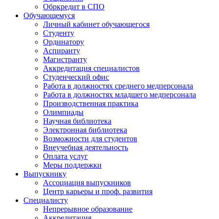
Обркредит в СПО
Обучающемуся
Личный кабинет обучающегося
Студенту
Ординатору
Аспиранту
Магистранту
Аккредитация специалистов
Студенческий офис
Работа в должностях среднего медперсонала
Работа в должностях младшего медперсонала
Производственная практика
Олимпиады
Научная библиотека
Электронная библиотека
Возможности для студентов
Внеучебная деятельность
Оплата услуг
Меры поддержки
Выпускнику
Ассоциация выпускников
Центр карьеры и проф. развития
Специалисту
Непрерывное образование
Аккредитация