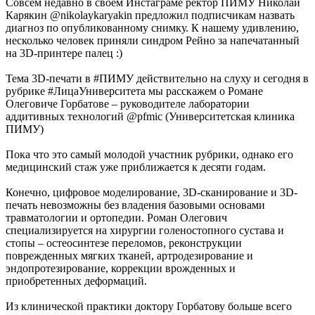
Совсем недавно в своём Инстаграме ректор ПИМУ Николай
Карякин @nikolaykaryakin предложил подписчикам назвать
диагноз по опубликованному снимку. К нашему удивлению,
несколько человек приняли синдром Рейно за напечатанный
на 3D-принтере палец :)
Тема 3D-печати в #ПИМУ действительно на слуху и сегодня в
рубрике #ЛицаУниверситета мы расскажем о Романе
Олеговиче Горбатове – руководителе лаборатории
аддитивных технологий @pfmic (Университетская клиника
ПИМУ)
Пока что это самый молодой участник рубрики, однако его
медицинский стаж уже приближается к десяти годам.
Конечно, цифровое моделирование, 3D-сканирование и 3D-
печать невозможны без владения базовыми основами
травматологии и ортопедии. Роман Олегович
специализируется на хирургии голеностопного сустава и
стопы – остеосинтезе переломов, реконструкции
поврежденных мягких тканей, артродезирование и
эндопротезирование, коррекции врожденных и
приобретенных деформаций.
Из клинической практики доктору Горбатову больше всего