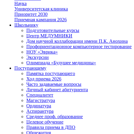
Наука
Университетская клиника
Приоритет 2030
Приемная кампания 2026
Школьнику
Подготовительные курсы
Центр МЕДУМНИКИ
Дом научной коллаборации имени П.К. Анохина
Профориентационное компьютерное тестирование
НОУ «Эврика»
Экскурсии
Олимпиада «Будущее медицины»
Поступающему
Памятка поступающего
Ход приема 2026
Часто задаваемые вопросы
Личный кабинет абитуриента
Специалитет
Магистратура
Ординатура
Аспирантура
Среднее проф. образование
Целевое обучение
Правила приема в ДПО
Общежития