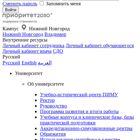
Сменить пароль
Запомнить меня
Кампус
Нижний Новгород
Нижний Новгород
Владимир
Внутренние ресурсы
Личный кабинет сотрудника
Личный кабинет обучающегося
Личный кабинет врача
СДО
Русский
Русский
English
العربية
Университет
Об университете
Учебно-исторический центр ПИМУ
Ректор
Руководство
Программа развития и итоги работы
Учебные корпуса и клинические базы, базы
практической подготовки
Аккредитационно-симуляционные центры
Общежития
Использования смартфона в качестве