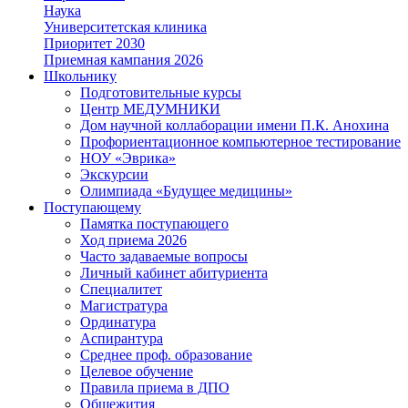
Наука
Университетская клиника
Приоритет 2030
Приемная кампания 2026
Школьнику
Подготовительные курсы
Центр МЕДУМНИКИ
Дом научной коллаборации имени П.К. Анохина
Профориентационное компьютерное тестирование
НОУ «Эврика»
Экскурсии
Олимпиада «Будущее медицины»
Поступающему
Памятка поступающего
Ход приема 2026
Часто задаваемые вопросы
Личный кабинет абитуриента
Специалитет
Магистратура
Ординатура
Аспирантура
Среднее проф. образование
Целевое обучение
Правила приема в ДПО
Общежития