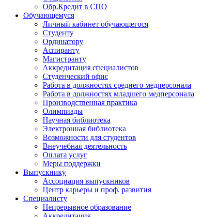
Обр.Кредит в СПО
Обучающемуся
Личный кабинет обучающегося
Студенту
Ординатору
Аспиранту
Магистранту
Аккредитация специалистов
Студенческий офис
Работа в должностях среднего медперсонала
Работа в должностях младшего медперсонала
Производственная практика
Олимпиады
Научная библиотека
Электронная библиотека
Возможности для студентов
Внеучебная деятельность
Оплата услуг
Меры поддержки
Выпускнику
Ассоциация выпускников
Центр карьеры и проф. развития
Специалисту
Непрерывное образование
Аккредитация