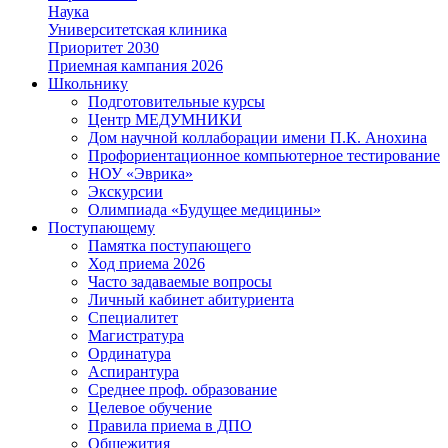
Наука
Университетская клиника
Приоритет 2030
Приемная кампания 2026
Школьнику
Подготовительные курсы
Центр МЕДУМНИКИ
Дом научной коллаборации имени П.К. Анохина
Профориентационное компьютерное тестирование
НОУ «Эврика»
Экскурсии
Олимпиада «Будущее медицины»
Поступающему
Памятка поступающего
Ход приема 2026
Часто задаваемые вопросы
Личный кабинет абитуриента
Специалитет
Магистратура
Ординатура
Аспирантура
Среднее проф. образование
Целевое обучение
Правила приема в ДПО
Общежития