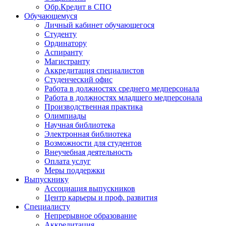
Обр.Кредит в СПО
Обучающемуся
Личный кабинет обучающегося
Студенту
Ординатору
Аспиранту
Магистранту
Аккредитация специалистов
Студенческий офис
Работа в должностях среднего медперсонала
Работа в должностях младшего медперсонала
Производственная практика
Олимпиады
Научная библиотека
Электронная библиотека
Возможности для студентов
Внеучебная деятельность
Оплата услуг
Меры поддержки
Выпускнику
Ассоциация выпускников
Центр карьеры и проф. развития
Специалисту
Непрерывное образование
Аккредитация