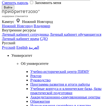
Сменить пароль
Запомнить меня
Кампус
Нижний Новгород
Нижний Новгород
Владимир
Внутренние ресурсы
Личный кабинет сотрудника
Личный кабинет обучающегося
Личный кабинет врача
СДО
Русский
Русский
English
العربية
Университет
Об университете
Учебно-исторический центр ПИМУ
Ректор
Руководство
Программа развития и итоги работы
Учебные корпуса и клинические базы, базы
практической подготовки
Аккредитационно-симуляционные центры
Общежития
Использования смартфона в качестве