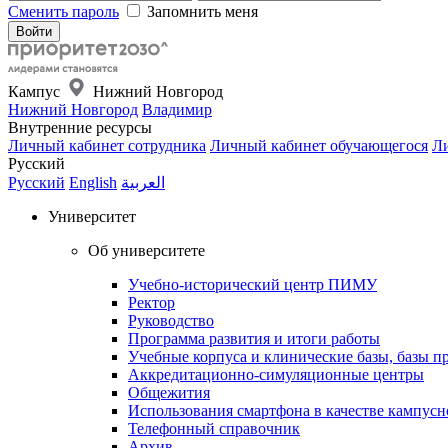
Сменить пароль
Запомнить меня
Кампус
Нижний Новгород
Нижний Новгород
Владимир
Внутренние ресурсы
Личный кабинет сотрудника
Личный кабинет обучающегося
Ли
Русский
Русский
English
العربية
Университет
Об университете
Учебно-исторический центр ПИМУ
Ректор
Руководство
Программа развития и итоги работы
Учебные корпуса и клинические базы, базы п
Аккредитационно-симуляционные центры
Общежития
Использования смартфона в качестве кампусн
Телефонный справочник
Архив