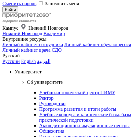
Сменить пароль
Запомнить меня
Кампус
Нижний Новгород
Нижний Новгород
Владимир
Внутренние ресурсы
Личный кабинет сотрудника
Личный кабинет обучающегося
Личный кабинет врача
СДО
Русский
Русский
English
العربية
Университет
Об университете
Учебно-исторический центр ПИМУ
Ректор
Руководство
Программа развития и итоги работы
Учебные корпуса и клинические базы, базы
практической подготовки
Аккредитационно-симуляционные центры
Общежития
Использования смартфона в качестве