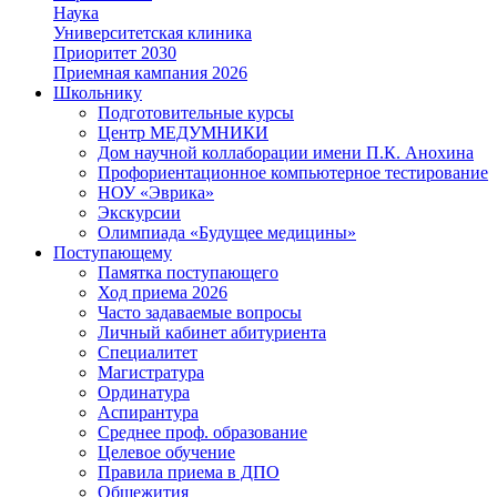
Наука
Университетская клиника
Приоритет 2030
Приемная кампания 2026
Школьнику
Подготовительные курсы
Центр МЕДУМНИКИ
Дом научной коллаборации имени П.К. Анохина
Профориентационное компьютерное тестирование
НОУ «Эврика»
Экскурсии
Олимпиада «Будущее медицины»
Поступающему
Памятка поступающего
Ход приема 2026
Часто задаваемые вопросы
Личный кабинет абитуриента
Специалитет
Магистратура
Ординатура
Аспирантура
Среднее проф. образование
Целевое обучение
Правила приема в ДПО
Общежития