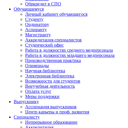
Обркредит в СПО
Обучающемуся
Личный кабинет обучающегося
Студенту
Ординатору
Аспиранту
Магистранту
Аккредитация специалистов
Студенческий офис
Работа в должностях среднего медперсонала
Работа в должностях младшего медперсонала
Производственная практика
Олимпиады
Научная библиотека
Электронная библиотека
Возможности для студентов
Внеучебная деятельность
Оплата услуг
Меры поддержки
Выпускнику
Ассоциация выпускников
Центр карьеры и проф. развития
Специалисту
Непрерывное образование
Аккредитация