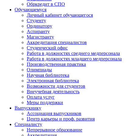
Обркредит в СПО
Обучающемуся
Личный кабинет обучающегося
Студенту
Ординатору
Аспиранту
Магистранту
Аккредитация специалистов
Студенческий офис
Работа в должностях среднего медперсонала
Работа в должностях младшего медперсонала
Производственная практика
Олимпиады
Научная библиотека
Электронная библиотека
Возможности для студентов
Внеучебная деятельность
Оплата услуг
Меры поддержки
Выпускнику
Ассоциация выпускников
Центр карьеры и проф. развития
Специалисту
Непрерывное образование
Аккредитация