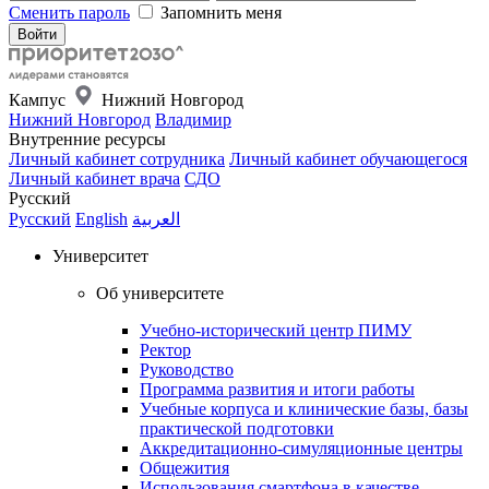
Сменить пароль
Запомнить меня
Кампус
Нижний Новгород
Нижний Новгород
Владимир
Внутренние ресурсы
Личный кабинет сотрудника
Личный кабинет обучающегося
Личный кабинет врача
СДО
Русский
Русский
English
العربية
Университет
Об университете
Учебно-исторический центр ПИМУ
Ректор
Руководство
Программа развития и итоги работы
Учебные корпуса и клинические базы, базы
практической подготовки
Аккредитационно-симуляционные центры
Общежития
Использования смартфона в качестве