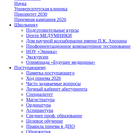
Наука
Университетская клиника
Приоритет 2030
Приемная кампания 2026
Школьнику
Подготовительные курсы
Центр МЕДУМНИКИ
Дом научной коллаборации имени П.К. Анохина
Профориентационное компьютерное тестирование
НОУ «Эврика»
Экскурсии
Олимпиада «Будущее медицины»
Поступающему
Памятка поступающего
Ход приема 2026
Часто задаваемые вопросы
Личный кабинет абитуриента
Специалитет
Магистратура
Ординатура
Аспирантура
Среднее проф. образование
Целевое обучение
Правила приема в ДПО
Общежития