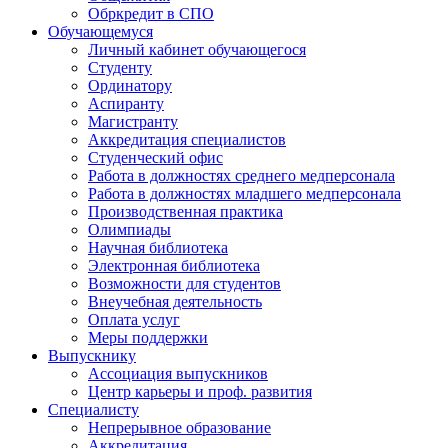
Обркредит в СПО
Обучающемуся
Личный кабинет обучающегося
Студенту
Ординатору
Аспиранту
Магистранту
Аккредитация специалистов
Студенческий офис
Работа в должностях среднего медперсонала
Работа в должностях младшего медперсонала
Производственная практика
Олимпиады
Научная библиотека
Электронная библиотека
Возможности для студентов
Внеучебная деятельность
Оплата услуг
Меры поддержки
Выпускнику
Ассоциация выпускников
Центр карьеры и проф. развития
Специалисту
Непрерывное образование
Аккредитация