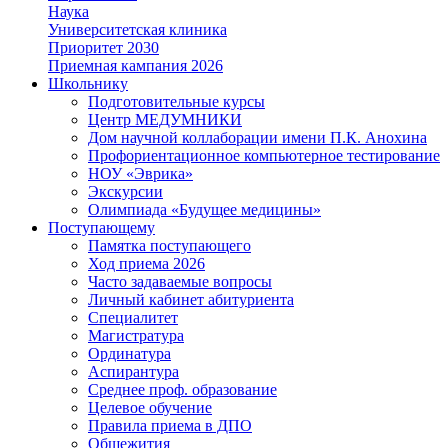
Наука
Университетская клиника
Приоритет 2030
Приемная кампания 2026
Школьнику
Подготовительные курсы
Центр МЕДУМНИКИ
Дом научной коллаборации имени П.К. Анохина
Профориентационное компьютерное тестирование
НОУ «Эврика»
Экскурсии
Олимпиада «Будущее медицины»
Поступающему
Памятка поступающего
Ход приема 2026
Часто задаваемые вопросы
Личный кабинет абитуриента
Специалитет
Магистратура
Ординатура
Аспирантура
Среднее проф. образование
Целевое обучение
Правила приема в ДПО
Общежития