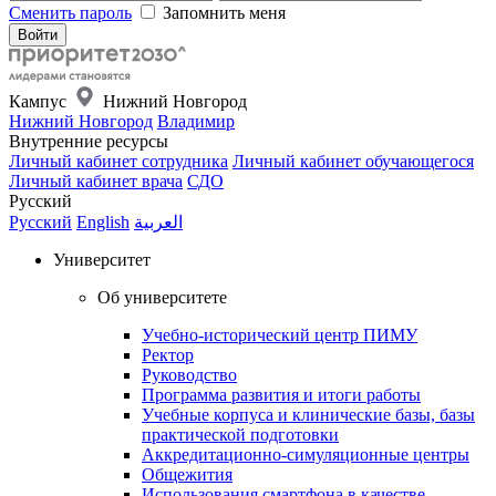
Сменить пароль
Запомнить меня
Кампус
Нижний Новгород
Нижний Новгород
Владимир
Внутренние ресурсы
Личный кабинет сотрудника
Личный кабинет обучающегося
Личный кабинет врача
СДО
Русский
Русский
English
العربية
Университет
Об университете
Учебно-исторический центр ПИМУ
Ректор
Руководство
Программа развития и итоги работы
Учебные корпуса и клинические базы, базы
практической подготовки
Аккредитационно-симуляционные центры
Общежития
Использования смартфона в качестве