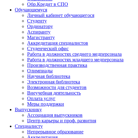
Обр.Кредит в СПО
Обучающемуся
Личный кабинет обучающегося
Студенту
Ординатору
Аспиранту
Магистранту
Аккредитация специалистов
Студенческий офис
Работа в должностях среднего медперсонала
Работа в должностях младшего медперсонала
Производственная практика
Олимпиады
Научная библиотека
Электронная библиотека
Возможности для студентов
Внеучебная деятельность
Оплата услуг
Меры поддержки
Выпускнику
Ассоциация выпускников
Центр карьеры и проф. развития
Специалисту
Непрерывное образование
Аккредитация