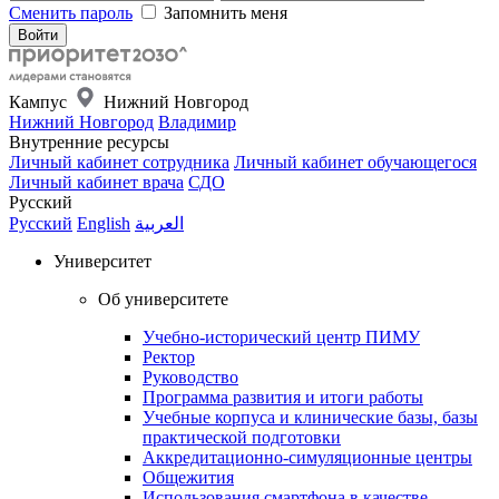
Сменить пароль
Запомнить меня
Кампус
Нижний Новгород
Нижний Новгород
Владимир
Внутренние ресурсы
Личный кабинет сотрудника
Личный кабинет обучающегося
Личный кабинет врача
СДО
Русский
Русский
English
العربية
Университет
Об университете
Учебно-исторический центр ПИМУ
Ректор
Руководство
Программа развития и итоги работы
Учебные корпуса и клинические базы, базы
практической подготовки
Аккредитационно-симуляционные центры
Общежития
Использования смартфона в качестве