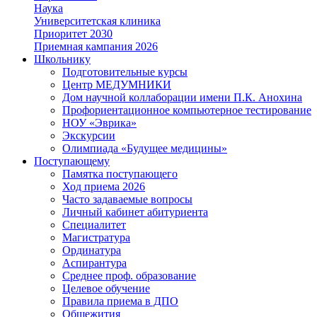
Наука
Университетская клиника
Приоритет 2030
Приемная кампания 2026
Школьнику
Подготовительные курсы
Центр МЕДУМНИКИ
Дом научной коллаборации имени П.К. Анохина
Профориентационное компьютерное тестирование
НОУ «Эврика»
Экскурсии
Олимпиада «Будущее медицины»
Поступающему
Памятка поступающего
Ход приема 2026
Часто задаваемые вопросы
Личный кабинет абитуриента
Специалитет
Магистратура
Ординатура
Аспирантура
Среднее проф. образование
Целевое обучение
Правила приема в ДПО
Общежития