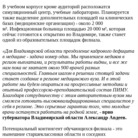
В учебном корпусе кроме аудиторий расположатся
симуляционный центр, учебные лаборатории. Планируется
также выделение дополнительных площадей на клинических
базах (медицинские организации) - около 2 000
м². Инфекционная больница площадью 20 000 м², которая
сейчас готовится к открытию во Владимире, также станет
одной из образовательных площадок филиала.
«Для Владимирской области преодоление кадрового дефицита
в медицине - задача номер один. Мы привлекаем медиков в
регион выплатами, и результаты работы видны, и все же
нам пока не хватает около 900 врачей разных
специальностей. Главным шагом в решении стоящей задачи
станет создание в регионе медицинского вуза. И в этой
работе мы будем опираться на прогрессивные методики и
опытный профессорско-преподавательский состав ПИМУ.
Благодаря сотрудничеству с этим авторитетным вузом мы
сможем готовить высококвалифицированных специалистов у
себя в регионе. Это серьезные гарантии того, что молодые
врачи останутся работать на родной земле,
-
врио
губернатора Владимирской области Александр Авдеев.
Потенциальный контингент обучающихся филиала - это
нынешние старшеклассники области и соседних