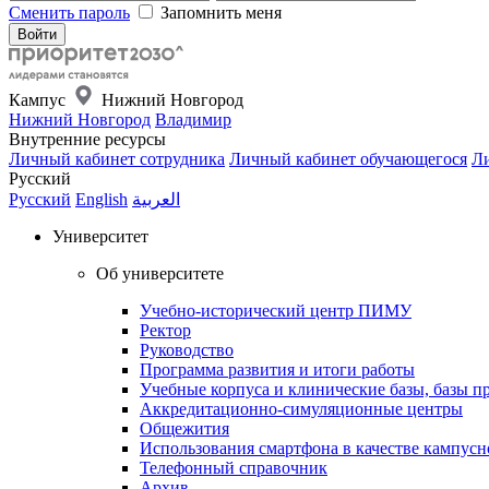
Сменить пароль
Запомнить меня
Кампус
Нижний Новгород
Нижний Новгород
Владимир
Внутренние ресурсы
Личный кабинет сотрудника
Личный кабинет обучающегося
Ли
Русский
Русский
English
العربية
Университет
Об университете
Учебно-исторический центр ПИМУ
Ректор
Руководство
Программа развития и итоги работы
Учебные корпуса и клинические базы, базы п
Аккредитационно-симуляционные центры
Общежития
Использования смартфона в качестве кампусн
Телефонный справочник
Архив