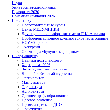
Наука
Университетская клиника
Приоритет 2030
Приемная кампания 2026
Школьнику
Подготовительные курсы
Центр МЕДУМНИКИ
Дом научной коллаборации имени П.К. Анохина
Профориентационное компьютерное тестирование
НОУ «Эврика»
Экскурсии
Олимпиада «Будущее медицины»
Поступающему
Памятка поступающего
Ход приема 2026
Часто задаваемые вопросы
Личный кабинет абитуриента
Специалитет
Магистратура
Ординатура
Аспирантура
Среднее проф. образование
Целевое обучение
Правила приема в ДПО
Общежития