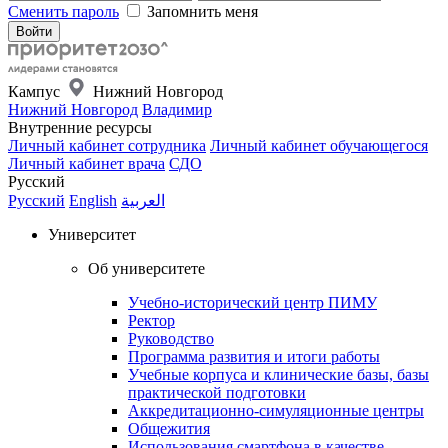
Сменить пароль
Запомнить меня
Кампус
Нижний Новгород
Нижний Новгород
Владимир
Внутренние ресурсы
Личный кабинет сотрудника
Личный кабинет обучающегося
Личный кабинет врача
СДО
Русский
Русский
English
العربية
Университет
Об университете
Учебно-исторический центр ПИМУ
Ректор
Руководство
Программа развития и итоги работы
Учебные корпуса и клинические базы, базы
практической подготовки
Аккредитационно-симуляционные центры
Общежития
Использования смартфона в качестве