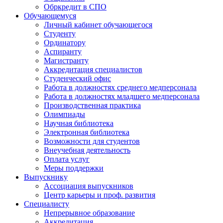
Обркредит в СПО
Обучающемуся
Личный кабинет обучающегося
Студенту
Ординатору
Аспиранту
Магистранту
Аккредитация специалистов
Студенческий офис
Работа в должностях среднего медперсонала
Работа в должностях младшего медперсонала
Производственная практика
Олимпиады
Научная библиотека
Электронная библиотека
Возможности для студентов
Внеучебная деятельность
Оплата услуг
Меры поддержки
Выпускнику
Ассоциация выпускников
Центр карьеры и проф. развития
Специалисту
Непрерывное образование
Аккредитация