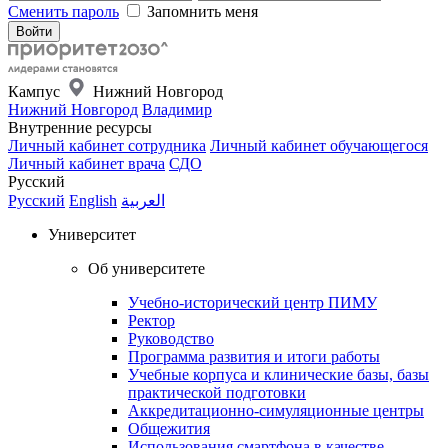
Сменить пароль
Запомнить меня
Кампус
Нижний Новгород
Нижний Новгород
Владимир
Внутренние ресурсы
Личный кабинет сотрудника
Личный кабинет обучающегося
Личный кабинет врача
СДО
Русский
Русский
English
العربية
Университет
Об университете
Учебно-исторический центр ПИМУ
Ректор
Руководство
Программа развития и итоги работы
Учебные корпуса и клинические базы, базы
практической подготовки
Аккредитационно-симуляционные центры
Общежития
Использования смартфона в качестве