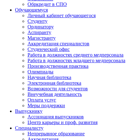
Обркредит в СПО
Обучающемуся
Личный кабинет обучающегося
Студенту
Ординатору
Аспиранту
Магистранту
Аккредитация специалистов
Студенческий офис
Работа в должностях среднего медперсонала
Работа в должностях младшего медперсонала
Производственная практика
Олимпиады
Научная библиотека
Электронная библиотека
Возможности для студентов
Внеучебная деятельность
Оплата услуг
Меры поддержки
Выпускнику
Ассоциация выпускников
Центр карьеры и проф. развития
Специалисту
Непрерывное образование
Аккредитация