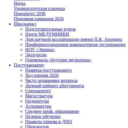
Наука
Университетская клиника
Приоритет 2030
Приемная кампания 2026
Школьнику
Подготовительные курсы
Центр МЕДУМНИКИ
Дом научной коллаборации имени П.К. Анохина
Профориентационное компьютерное тестирование
НОУ «Эврика»
Экскурсии
Олимпиада «Будущее медицины»
Поступающему
Памятка поступающего
Ход приема 2026
Часто задаваемые вопросы
Личный кабинет абитуриента
Специалитет
Магистратура
Ординатура
Аспирантура
Среднее проф. образование
Целевое обучение
Правила приема в ДПО
Общежития