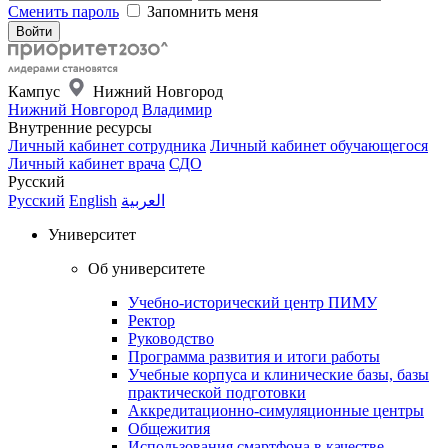
Сменить пароль
Запомнить меня
Кампус
Нижний Новгород
Нижний Новгород
Владимир
Внутренние ресурсы
Личный кабинет сотрудника
Личный кабинет обучающегося
Личный кабинет врача
СДО
Русский
Русский
English
العربية
Университет
Об университете
Учебно-исторический центр ПИМУ
Ректор
Руководство
Программа развития и итоги работы
Учебные корпуса и клинические базы, базы
практической подготовки
Аккредитационно-симуляционные центры
Общежития
Использования смартфона в качестве