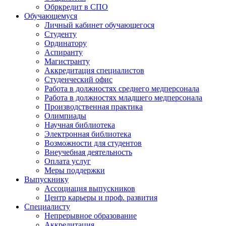
Обркредит в СПО
Обучающемуся
Личный кабинет обучающегося
Студенту
Ординатору
Аспиранту
Магистранту
Аккредитация специалистов
Студенческий офис
Работа в должностях среднего медперсонала
Работа в должностях младшего медперсонала
Производственная практика
Олимпиады
Научная библиотека
Электронная библиотека
Возможности для студентов
Внеучебная деятельность
Оплата услуг
Меры поддержки
Выпускнику
Ассоциация выпускников
Центр карьеры и проф. развития
Специалисту
Непрерывное образование
Аккредитация