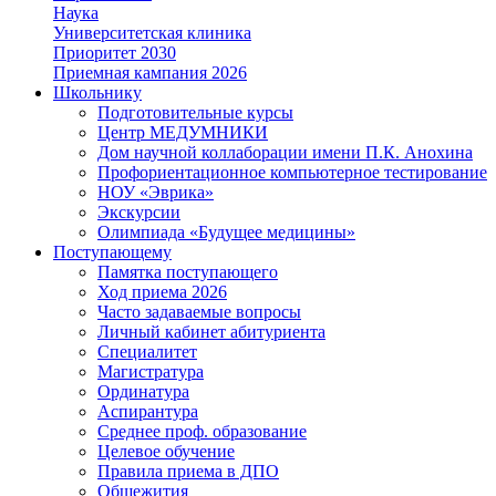
Наука
Университетская клиника
Приоритет 2030
Приемная кампания 2026
Школьнику
Подготовительные курсы
Центр МЕДУМНИКИ
Дом научной коллаборации имени П.К. Анохина
Профориентационное компьютерное тестирование
НОУ «Эврика»
Экскурсии
Олимпиада «Будущее медицины»
Поступающему
Памятка поступающего
Ход приема 2026
Часто задаваемые вопросы
Личный кабинет абитуриента
Специалитет
Магистратура
Ординатура
Аспирантура
Среднее проф. образование
Целевое обучение
Правила приема в ДПО
Общежития