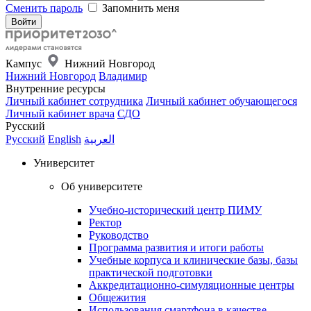
Сменить пароль
Запомнить меня
Кампус
Нижний Новгород
Нижний Новгород
Владимир
Внутренние ресурсы
Личный кабинет сотрудника
Личный кабинет обучающегося
Личный кабинет врача
СДО
Русский
Русский
English
العربية
Университет
Об университете
Учебно-исторический центр ПИМУ
Ректор
Руководство
Программа развития и итоги работы
Учебные корпуса и клинические базы, базы
практической подготовки
Аккредитационно-симуляционные центры
Общежития
Использования смартфона в качестве