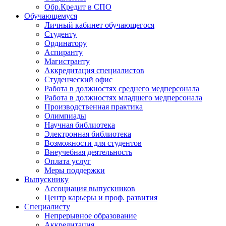
Обр.Кредит в СПО
Обучающемуся
Личный кабинет обучающегося
Студенту
Ординатору
Аспиранту
Магистранту
Аккредитация специалистов
Студенческий офис
Работа в должностях среднего медперсонала
Работа в должностях младшего медперсонала
Производственная практика
Олимпиады
Научная библиотека
Электронная библиотека
Возможности для студентов
Внеучебная деятельность
Оплата услуг
Меры поддержки
Выпускнику
Ассоциация выпускников
Центр карьеры и проф. развития
Специалисту
Непрерывное образование
Аккредитация