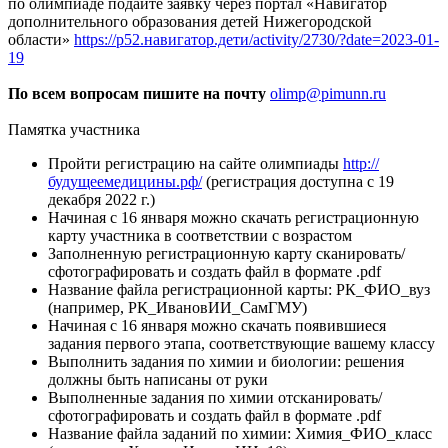
по олимпиаде подайте заявку через портал «Навигатор
дополнительного образования детей Нижегородской
области»
https://р52.навигатор.дети/activity/2730/?date=2023-01-
19
По всем вопросам пишите на почту
olimp@pimunn.ru
Памятка участника
Пройти регистрацию на сайте олимпиады
http://
будущеемедицины.рф/
(регистрация доступна с 19
декабря 2022 г.)
Начиная с 16 января можно скачать регистрационную
карту участника в соответствии с возрастом
Заполненную регистрационную карту сканировать/
сфотографировать и создать файл в формате .pdf
Название файла регистрационной карты: РК_ФИО_вуз
(например, РК_ИвановИИ_СамГМУ)
Начиная с 16 января можно скачать появившиеся
задания первого этапа, соответствующие вашему классу
Выполнить задания по химии и биологии: решения
должны быть написаны от руки
Выполненные задания по химии отсканировать/
сфотографировать и создать файл в формате .pdf
Название файла заданий по химии: Химия_ФИО_класс