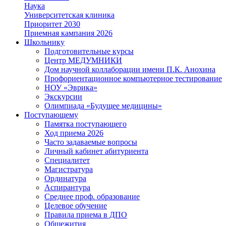
Наука
Университетская клиника
Приоритет 2030
Приемная кампания 2026
Школьнику
Подготовительные курсы
Центр МЕДУМНИКИ
Дом научной коллаборации имени П.К. Анохина
Профориентационное компьютерное тестирование
НОУ «Эврика»
Экскурсии
Олимпиада «Будущее медицины»
Поступающему
Памятка поступающего
Ход приема 2026
Часто задаваемые вопросы
Личный кабинет абитуриента
Специалитет
Магистратура
Ординатура
Аспирантура
Среднее проф. образование
Целевое обучение
Правила приема в ДПО
Общежития