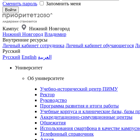
Сменить пароль
Запомнить меня
Кампус
Нижний Новгород
Нижний Новгород
Владимир
Внутренние ресурсы
Личный кабинет сотрудника
Личный кабинет обучающегося
Ли
Русский
Русский
English
العربية
Университет
Об университете
Учебно-исторический центр ПИМУ
Ректор
Руководство
Программа развития и итоги работы
Учебные корпуса и клинические базы, базы п
Аккредитационно-симуляционные центры
Общежития
Использования смартфона в качестве кампусн
Телефонный справочник
Архив