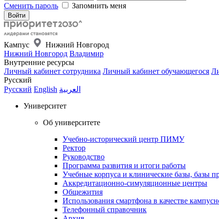
Сменить пароль
Запомнить меня
Кампус
Нижний Новгород
Нижний Новгород
Владимир
Внутренние ресурсы
Личный кабинет сотрудника
Личный кабинет обучающегося
Ли
Русский
Русский
English
العربية
Университет
Об университете
Учебно-исторический центр ПИМУ
Ректор
Руководство
Программа развития и итоги работы
Учебные корпуса и клинические базы, базы п
Аккредитационно-симуляционные центры
Общежития
Использования смартфона в качестве кампусн
Телефонный справочник
Архив