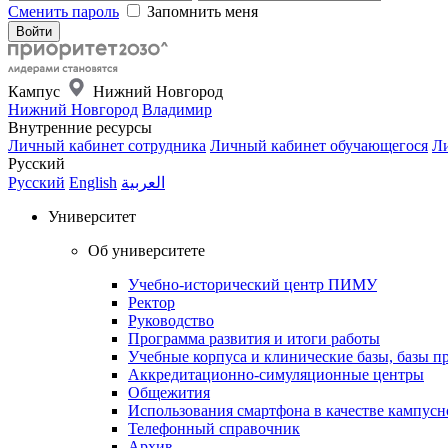
Сменить пароль
Запомнить меня
Кампус
Нижний Новгород
Нижний Новгород
Владимир
Внутренние ресурсы
Личный кабинет сотрудника
Личный кабинет обучающегося
Ли
Русский
Русский
English
العربية
Университет
Об университете
Учебно-исторический центр ПИМУ
Ректор
Руководство
Программа развития и итоги работы
Учебные корпуса и клинические базы, базы п
Аккредитационно-симуляционные центры
Общежития
Использования смартфона в качестве кампусн
Телефонный справочник
Архив