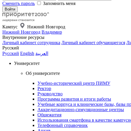
Сменить пароль
Запомнить меня
Кампус
Нижний Новгород
Нижний Новгород
Владимир
Внутренние ресурсы
Личный кабинет сотрудника
Личный кабинет обучающегося
Ли
Русский
Русский
English
العربية
Университет
Об университете
Учебно-исторический центр ПИМУ
Ректор
Руководство
Программа развития и итоги работы
Учебные корпуса и клинические базы, базы п
Аккредитационно-симуляционные центры
Общежития
Использования смартфона в качестве кампусн
Телефонный справочник
Архив