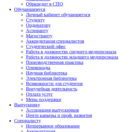
Обркредит в СПО
Обучающемуся
Личный кабинет обучающегося
Студенту
Ординатору
Аспиранту
Магистранту
Аккредитация специалистов
Студенческий офис
Работа в должностях среднего медперсонала
Работа в должностях младшего медперсонала
Производственная практика
Олимпиады
Научная библиотека
Электронная библиотека
Возможности для студентов
Внеучебная деятельность
Оплата услуг
Меры поддержки
Выпускнику
Ассоциация выпускников
Центр карьеры и проф. развития
Специалисту
Непрерывное образование
Аккредитация