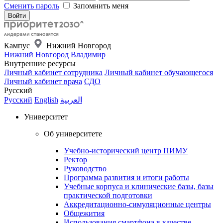
Сменить пароль
Запомнить меня
Кампус
Нижний Новгород
Нижний Новгород
Владимир
Внутренние ресурсы
Личный кабинет сотрудника
Личный кабинет обучающегося
Личный кабинет врача
СДО
Русский
Русский
English
العربية
Университет
Об университете
Учебно-исторический центр ПИМУ
Ректор
Руководство
Программа развития и итоги работы
Учебные корпуса и клинические базы, базы
практической подготовки
Аккредитационно-симуляционные центры
Общежития
Использования смартфона в качестве