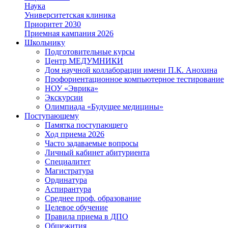
Наука
Университетская клиника
Приоритет 2030
Приемная кампания 2026
Школьнику
Подготовительные курсы
Центр МЕДУМНИКИ
Дом научной коллаборации имени П.К. Анохина
Профориентационное компьютерное тестирование
НОУ «Эврика»
Экскурсии
Олимпиада «Будущее медицины»
Поступающему
Памятка поступающего
Ход приема 2026
Часто задаваемые вопросы
Личный кабинет абитуриента
Специалитет
Магистратура
Ординатура
Аспирантура
Среднее проф. образование
Целевое обучение
Правила приема в ДПО
Общежития