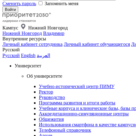
Сменить пароль
Запомнить меня
Кампус
Нижний Новгород
Нижний Новгород
Владимир
Внутренние ресурсы
Личный кабинет сотрудника
Личный кабинет обучающегося
Ли
Русский
Русский
English
العربية
Университет
Об университете
Учебно-исторический центр ПИМУ
Ректор
Руководство
Программа развития и итоги работы
Учебные корпуса и клинические базы, базы п
Аккредитационно-симуляционные центры
Общежития
Использования смартфона в качестве кампусн
Телефонный справочник
Архив