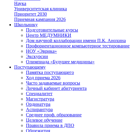
Наука
Университетская клиника
Приоритет 2030
Приемная кампания 2026
Школьнику
Подготовительные курсы
Центр МЕДУМНИКИ
Дом научной коллаборации имени П.К. Анохина
Профориентационное компьютерное тестирование
НОУ «Эврика»
Экскурсии
Олимпиада «Будущее медицины»
Поступающему
Памятка поступающего
Ход приема 2026
Часто задаваемые вопросы
Личный кабинет абитуриента
Специалитет
Магистратура
Ординатура
Аспирантура
Среднее проф. образование
Целевое обучение
Правила приема в ДПО
Общежития