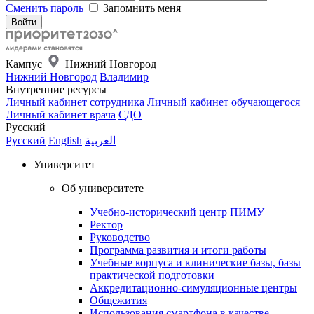
Сменить пароль
Запомнить меня
Кампус
Нижний Новгород
Нижний Новгород
Владимир
Внутренние ресурсы
Личный кабинет сотрудника
Личный кабинет обучающегося
Личный кабинет врача
СДО
Русский
Русский
English
العربية
Университет
Об университете
Учебно-исторический центр ПИМУ
Ректор
Руководство
Программа развития и итоги работы
Учебные корпуса и клинические базы, базы
практической подготовки
Аккредитационно-симуляционные центры
Общежития
Использования смартфона в качестве