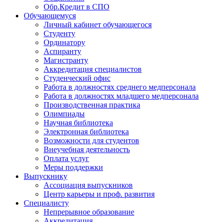
Обр.Кредит в СПО
Обучающемуся
Личный кабинет обучающегося
Студенту
Ординатору
Аспиранту
Магистранту
Аккредитация специалистов
Студенческий офис
Работа в должностях среднего медперсонала
Работа в должностях младшего медперсонала
Производственная практика
Олимпиады
Научная библиотека
Электронная библиотека
Возможности для студентов
Внеучебная деятельность
Оплата услуг
Меры поддержки
Выпускнику
Ассоциация выпускников
Центр карьеры и проф. развития
Специалисту
Непрерывное образование
Аккредитация