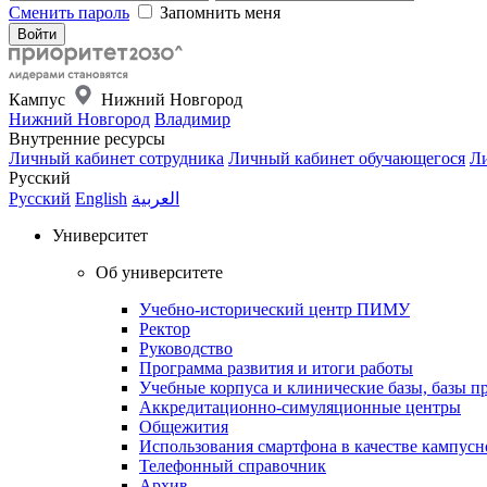
Сменить пароль
Запомнить меня
Кампус
Нижний Новгород
Нижний Новгород
Владимир
Внутренние ресурсы
Личный кабинет сотрудника
Личный кабинет обучающегося
Ли
Русский
Русский
English
العربية
Университет
Об университете
Учебно-исторический центр ПИМУ
Ректор
Руководство
Программа развития и итоги работы
Учебные корпуса и клинические базы, базы п
Аккредитационно-симуляционные центры
Общежития
Использования смартфона в качестве кампусн
Телефонный справочник
Архив