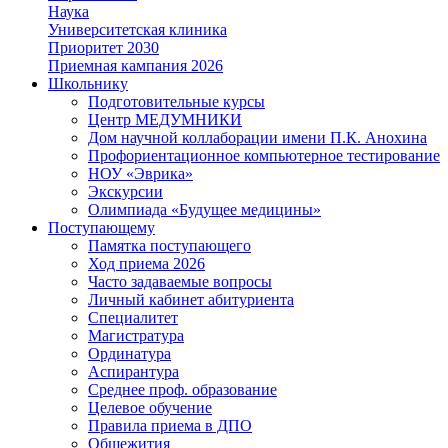
Наука
Университетская клиника
Приоритет 2030
Приемная кампания 2026
Школьнику
Подготовительные курсы
Центр МЕДУМНИКИ
Дом научной коллаборации имени П.К. Анохина
Профориентационное компьютерное тестирование
НОУ «Эврика»
Экскурсии
Олимпиада «Будущее медицины»
Поступающему
Памятка поступающего
Ход приема 2026
Часто задаваемые вопросы
Личный кабинет абитуриента
Специалитет
Магистратура
Ординатура
Аспирантура
Среднее проф. образование
Целевое обучение
Правила приема в ДПО
Общежития