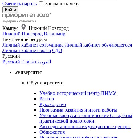
Сменить пароль
Запомнить меня
Кампус
Нижний Новгород
Нижний Новгород
Владимир
Внутренние ресурсы
Личный кабинет сотрудника
Личный кабинет обучающегося
Личный кабинет врача
СДО
Русский
Русский
English
العربية
Университет
Об университете
Учебно-исторический центр ПИМУ
Ректор
Руководство
Программа развития и итоги работы
Учебные корпуса и клинические базы, базы
практической подготовки
Аккредитационно-симуляционные центры
Общежития
Использования смартфона в качестве