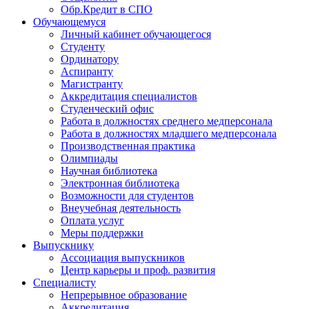
Обр.Кредит в СПО
Обучающемуся
Личный кабинет обучающегося
Студенту
Ординатору
Аспиранту
Магистранту
Аккредитация специалистов
Студенческий офис
Работа в должностях среднего медперсонала
Работа в должностях младшего медперсонала
Производственная практика
Олимпиады
Научная библиотека
Электронная библиотека
Возможности для студентов
Внеучебная деятельность
Оплата услуг
Меры поддержки
Выпускнику
Ассоциация выпускников
Центр карьеры и проф. развития
Специалисту
Непрерывное образование
Аккредитация