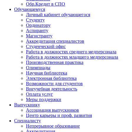
Обр.Кредит в СПО
Обучающемуся
Личный кабинет обучающегося
Студенту
Ординатору
Аспиранту
Магистранту
Аккредитация специалистов
Студенческий офис
Работа в должностях среднего медперсонала
Работа в должностях младшего медперсонала
Производственная практика
Олимпиады
Научная библиотека
Электронная библиотека
Возможности для студентов
Внеучебная деятельность
Оплата услуг
Меры поддержки
Выпускнику
Ассоциация выпускников
Центр карьеры и проф. развития
Специалисту
Непрерывное образование
Аккредитация