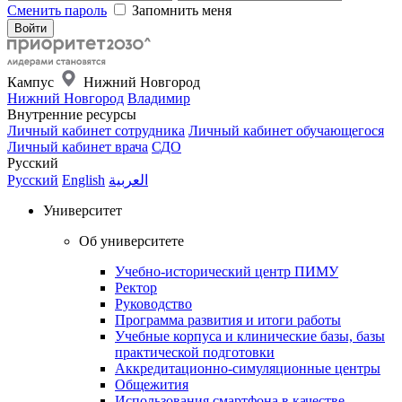
Сменить пароль
Запомнить меня
Кампус
Нижний Новгород
Нижний Новгород
Владимир
Внутренние ресурсы
Личный кабинет сотрудника
Личный кабинет обучающегося
Личный кабинет врача
СДО
Русский
Русский
English
العربية
Университет
Об университете
Учебно-исторический центр ПИМУ
Ректор
Руководство
Программа развития и итоги работы
Учебные корпуса и клинические базы, базы
практической подготовки
Аккредитационно-симуляционные центры
Общежития
Использования смартфона в качестве