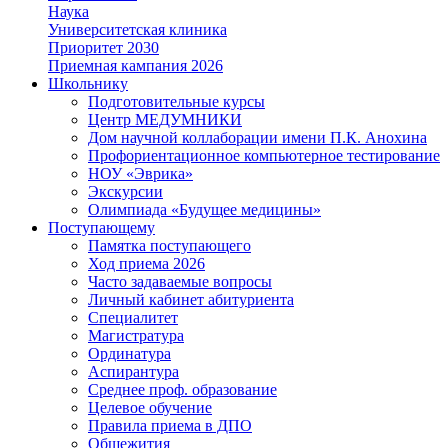
Наука
Университетская клиника
Приоритет 2030
Приемная кампания 2026
Школьнику
Подготовительные курсы
Центр МЕДУМНИКИ
Дом научной коллаборации имени П.К. Анохина
Профориентационное компьютерное тестирование
НОУ «Эврика»
Экскурсии
Олимпиада «Будущее медицины»
Поступающему
Памятка поступающего
Ход приема 2026
Часто задаваемые вопросы
Личный кабинет абитуриента
Специалитет
Магистратура
Ординатура
Аспирантура
Среднее проф. образование
Целевое обучение
Правила приема в ДПО
Общежития