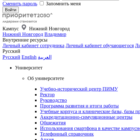
Сменить пароль
Запомнить меня
Кампус
Нижний Новгород
Нижний Новгород
Владимир
Внутренние ресурсы
Личный кабинет сотрудника
Личный кабинет обучающегося
Ли
Русский
Русский
English
العربية
Университет
Об университете
Учебно-исторический центр ПИМУ
Ректор
Руководство
Программа развития и итоги работы
Учебные корпуса и клинические базы, базы п
Аккредитационно-симуляционные центры
Общежития
Использования смартфона в качестве кампусн
Телефонный справочник
Архив