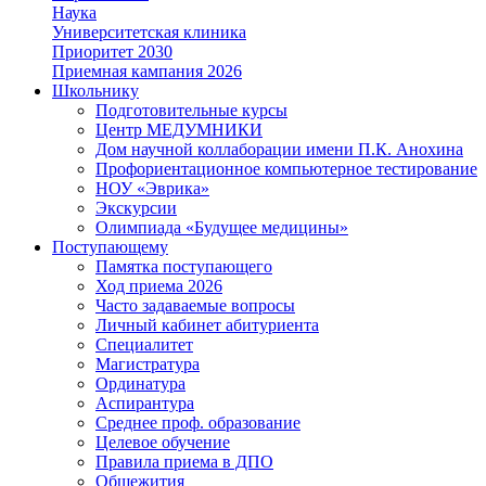
Наука
Университетская клиника
Приоритет 2030
Приемная кампания 2026
Школьнику
Подготовительные курсы
Центр МЕДУМНИКИ
Дом научной коллаборации имени П.К. Анохина
Профориентационное компьютерное тестирование
НОУ «Эврика»
Экскурсии
Олимпиада «Будущее медицины»
Поступающему
Памятка поступающего
Ход приема 2026
Часто задаваемые вопросы
Личный кабинет абитуриента
Специалитет
Магистратура
Ординатура
Аспирантура
Среднее проф. образование
Целевое обучение
Правила приема в ДПО
Общежития