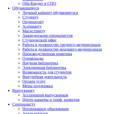
Обр.Кредит в СПО
Обучающемуся
Личный кабинет обучающегося
Студенту
Ординатору
Аспиранту
Магистранту
Аккредитация специалистов
Студенческий офис
Работа в должностях среднего медперсонала
Работа в должностях младшего медперсонала
Производственная практика
Олимпиады
Научная библиотека
Электронная библиотека
Возможности для студентов
Внеучебная деятельность
Оплата услуг
Меры поддержки
Выпускнику
Ассоциация выпускников
Центр карьеры и проф. развития
Специалисту
Непрерывное образование
Аккредитация