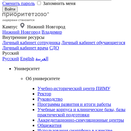
Сменить пароль
Запомнить меня
Кампус
Нижний Новгород
Нижний Новгород
Владимир
Внутренние ресурсы
Личный кабинет сотрудника
Личный кабинет обучающегося
Личный кабинет врача
СДО
Русский
Русский
English
العربية
Университет
Об университете
Учебно-исторический центр ПИМУ
Ректор
Руководство
Программа развития и итоги работы
Учебные корпуса и клинические базы, базы
практической подготовки
Аккредитационно-симуляционные центры
Общежития
Использования смартфона в качестве