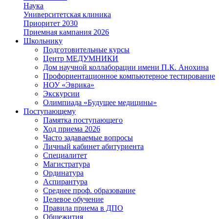
Наука
Университетская клиника
Приоритет 2030
Приемная кампания 2026
Школьнику
Подготовительные курсы
Центр МЕДУМНИКИ
Дом научной коллаборации имени П.К. Анохина
Профориентационное компьютерное тестирование
НОУ «Эврика»
Экскурсии
Олимпиада «Будущее медицины»
Поступающему
Памятка поступающего
Ход приема 2026
Часто задаваемые вопросы
Личный кабинет абитуриента
Специалитет
Магистратура
Ординатура
Аспирантура
Среднее проф. образование
Целевое обучение
Правила приема в ДПО
Общежития