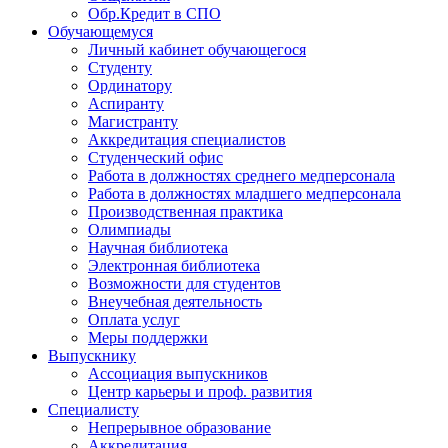
Обр.Кредит в СПО
Обучающемуся
Личный кабинет обучающегося
Студенту
Ординатору
Аспиранту
Магистранту
Аккредитация специалистов
Студенческий офис
Работа в должностях среднего медперсонала
Работа в должностях младшего медперсонала
Производственная практика
Олимпиады
Научная библиотека
Электронная библиотека
Возможности для студентов
Внеучебная деятельность
Оплата услуг
Меры поддержки
Выпускнику
Ассоциация выпускников
Центр карьеры и проф. развития
Специалисту
Непрерывное образование
Аккредитация