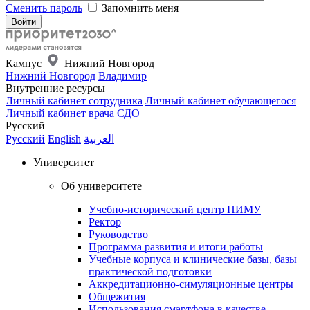
Сменить пароль
Запомнить меня
Кампус
Нижний Новгород
Нижний Новгород
Владимир
Внутренние ресурсы
Личный кабинет сотрудника
Личный кабинет обучающегося
Личный кабинет врача
СДО
Русский
Русский
English
العربية
Университет
Об университете
Учебно-исторический центр ПИМУ
Ректор
Руководство
Программа развития и итоги работы
Учебные корпуса и клинические базы, базы
практической подготовки
Аккредитационно-симуляционные центры
Общежития
Использования смартфона в качестве