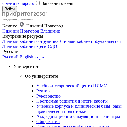
Сменить пароль
Запомнить меня
Кампус
Нижний Новгород
Нижний Новгород
Владимир
Внутренние ресурсы
Личный кабинет сотрудника
Личный кабинет обучающегося
Личный кабинет врача
СДО
Русский
Русский
English
العربية
Университет
Об университете
Учебно-исторический центр ПИМУ
Ректор
Руководство
Программа развития и итоги работы
Учебные корпуса и клинические базы, базы
практической подготовки
Аккредитационно-симуляционные центры
Общежития
Использования смартфона в качестве