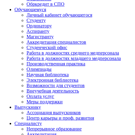
Обркредит в СПО
Обучающемуся
Личный кабинет обучающегося
Студенту
Ординатору
Аспиранту
Магистранту
Аккредитация специалистов
Студенческий офис
Работа в должностях среднего медперсонала
Работа в должностях младшего медперсонала
Производственная практика
Олимпиады
Научная библиотека
Электронная библиотека
Возможности для студентов
Внеучебная деятельность
Оплата услуг
Меры поддержки
Выпускнику
Ассоциация выпускников
Центр карьеры и проф. развития
Специалисту
Непрерывное образование
Аккредитация