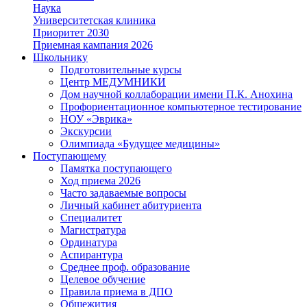
Наука
Университетская клиника
Приоритет 2030
Приемная кампания 2026
Школьнику
Подготовительные курсы
Центр МЕДУМНИКИ
Дом научной коллаборации имени П.К. Анохина
Профориентационное компьютерное тестирование
НОУ «Эврика»
Экскурсии
Олимпиада «Будущее медицины»
Поступающему
Памятка поступающего
Ход приема 2026
Часто задаваемые вопросы
Личный кабинет абитуриента
Специалитет
Магистратура
Ординатура
Аспирантура
Среднее проф. образование
Целевое обучение
Правила приема в ДПО
Общежития