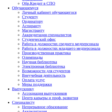
Обр.Кредит в СПО
Обучающемуся
Личный кабинет обучающегося
Студенту
Ординатору
Аспиранту
Магистранту
Аккредитация специалистов
Студенческий офис
Работа в должностях среднего медперсонала
Работа в должностях младшего медперсонала
Производственная практика
Олимпиады
Научная библиотека
Электронная библиотека
Возможности для студентов
Внеучебная деятельность
Оплата услуг
Меры поддержки
Выпускнику
Ассоциация выпускников
Центр карьеры и проф. развития
Специалисту
Непрерывное образование
Аккредитация