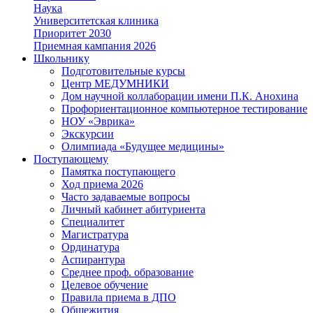
Наука
Университетская клиника
Приоритет 2030
Приемная кампания 2026
Школьнику
Подготовительные курсы
Центр МЕДУМНИКИ
Дом научной коллаборации имени П.К. Анохина
Профориентационное компьютерное тестирование
НОУ «Эврика»
Экскурсии
Олимпиада «Будущее медицины»
Поступающему
Памятка поступающего
Ход приема 2026
Часто задаваемые вопросы
Личный кабинет абитуриента
Специалитет
Магистратура
Ординатура
Аспирантура
Среднее проф. образование
Целевое обучение
Правила приема в ДПО
Общежития