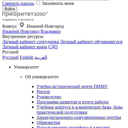
Сменить пароль
Запомнить меня
Кампус
Нижний Новгород
Нижний Новгород
Владимир
Внутренние ресурсы
Личный кабинет сотрудника
Личный кабинет обучающегося
Личный кабинет врача
СДО
Русский
Русский
English
العربية
Университет
Об университете
Учебно-исторический центр ПИМУ
Ректор
Руководство
Программа развития и итоги работы
Учебные корпуса и клинические базы, базы
практической подготовки
Аккредитационно-симуляционные центры
Общежития
Использования смартфона в качестве