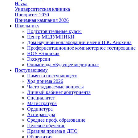
Наука
Университетская клиника
Приоритет 2030
Приемная кампания 2026
Школьнику
Подготовительные курсы
Центр МЕДУМНИКИ
Дом научной коллаборации имени П.К. Анохина
Профориентационное компьютерное тестирование
НОУ «Эврика»
Экскурсии
Олимпиада «Будущее медицины»
Поступающему
Памятка поступающего
Ход приема 2026
Часто задаваемые вопросы
Личный кабинет абитуриента
Специалитет
Магистратура
Ординатура
Аспирантура
Среднее проф. образование
Целевое обучение
Правила приема в ДПО
Общежития