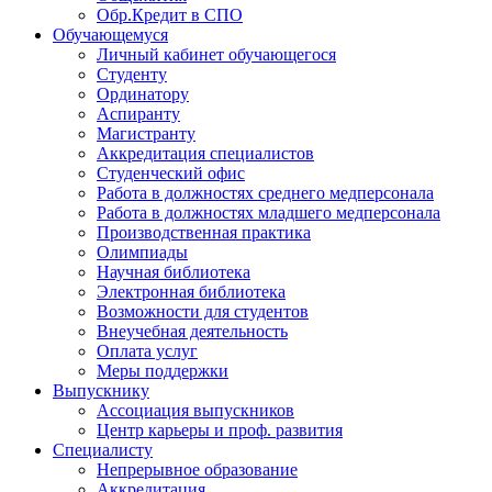
Обр.Кредит в СПО
Обучающемуся
Личный кабинет обучающегося
Студенту
Ординатору
Аспиранту
Магистранту
Аккредитация специалистов
Студенческий офис
Работа в должностях среднего медперсонала
Работа в должностях младшего медперсонала
Производственная практика
Олимпиады
Научная библиотека
Электронная библиотека
Возможности для студентов
Внеучебная деятельность
Оплата услуг
Меры поддержки
Выпускнику
Ассоциация выпускников
Центр карьеры и проф. развития
Специалисту
Непрерывное образование
Аккредитация