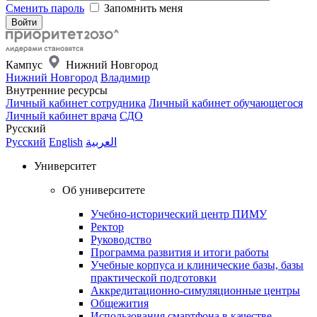
Сменить пароль
Запомнить меня
Кампус
Нижний Новгород
Нижний Новгород
Владимир
Внутренние ресурсы
Личный кабинет сотрудника
Личный кабинет обучающегося
Личный кабинет врача
СДО
Русский
Русский
English
العربية
Университет
Об университете
Учебно-исторический центр ПИМУ
Ректор
Руководство
Программа развития и итоги работы
Учебные корпуса и клинические базы, базы
практической подготовки
Аккредитационно-симуляционные центры
Общежития
Использования смартфона в качестве