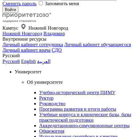
Сменить пароль
Запомнить меня
Кампус
Нижний Новгород
Нижний Новгород
Владимир
Внутренние ресурсы
Личный кабинет сотрудника
Личный кабинет обучающегося
Личный кабинет врача
СДО
Русский
Русский
English
العربية
Университет
Об университете
Учебно-исторический центр ПИМУ
Ректор
Руководство
Программа развития и итоги работы
Учебные корпуса и клинические базы, базы
практической подготовки
Аккредитационно-симуляционные центры
Общежития
Использования смартфона в качестве