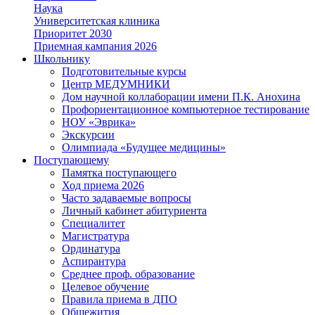
Наука
Университетская клиника
Приоритет 2030
Приемная кампания 2026
Школьнику
Подготовительные курсы
Центр МЕДУМНИКИ
Дом научной коллаборации имени П.К. Анохина
Профориентационное компьютерное тестирование
НОУ «Эврика»
Экскурсии
Олимпиада «Будущее медицины»
Поступающему
Памятка поступающего
Ход приема 2026
Часто задаваемые вопросы
Личный кабинет абитуриента
Специалитет
Магистратура
Ординатура
Аспирантура
Среднее проф. образование
Целевое обучение
Правила приема в ДПО
Общежития