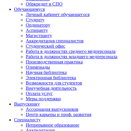
Обркредит в СПО
Обучающемуся
Личный кабинет обучающегося
Студенту
Ординатору
Аспиранту
Магистранту
Аккредитация специалистов
Студенческий офис
Работа в должностях среднего медперсонала
Работа в должностях младшего медперсонала
Производственная практика
Олимпиады
Научная библиотека
Электронная библиотека
Возможности для студентов
Внеучебная деятельность
Оплата услуг
Меры поддержки
Выпускнику
Ассоциация выпускников
Центр карьеры и проф. развития
Специалисту
Непрерывное образование
Аккредитация