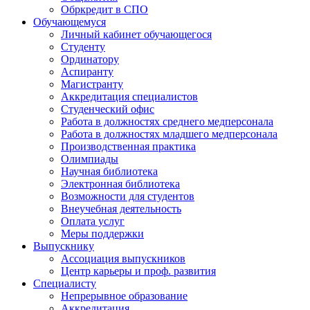
Обркредит в СПО
Обучающемуся
Личный кабинет обучающегося
Студенту
Ординатору
Аспиранту
Магистранту
Аккредитация специалистов
Студенческий офис
Работа в должностях среднего медперсонала
Работа в должностях младшего медперсонала
Производственная практика
Олимпиады
Научная библиотека
Электронная библиотека
Возможности для студентов
Внеучебная деятельность
Оплата услуг
Меры поддержки
Выпускнику
Ассоциация выпускников
Центр карьеры и проф. развития
Специалисту
Непрерывное образование
Аккредитация