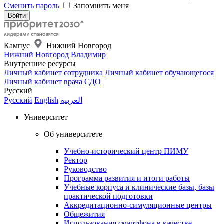
Сменить пароль
Запомнить меня
Кампус
Нижний Новгород
Нижний Новгород
Владимир
Внутренние ресурсы
Личный кабинет сотрудника
Личный кабинет обучающегося
Личный кабинет врача
СДО
Русский
Русский
English
العربية
Университет
Об университете
Учебно-исторический центр ПИМУ
Ректор
Руководство
Программа развития и итоги работы
Учебные корпуса и клинические базы, базы
практической подготовки
Аккредитационно-симуляционные центры
Общежития
Использования смартфона в качестве