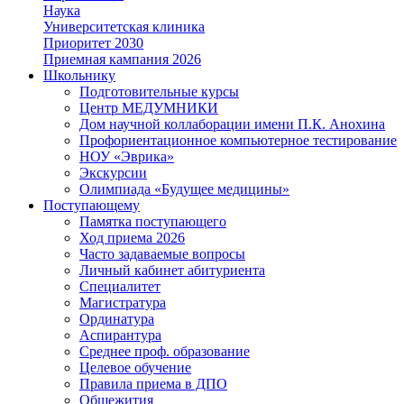
Наука
Университетская клиника
Приоритет 2030
Приемная кампания 2026
Школьнику
Подготовительные курсы
Центр МЕДУМНИКИ
Дом научной коллаборации имени П.К. Анохина
Профориентационное компьютерное тестирование
НОУ «Эврика»
Экскурсии
Олимпиада «Будущее медицины»
Поступающему
Памятка поступающего
Ход приема 2026
Часто задаваемые вопросы
Личный кабинет абитуриента
Специалитет
Магистратура
Ординатура
Аспирантура
Среднее проф. образование
Целевое обучение
Правила приема в ДПО
Общежития