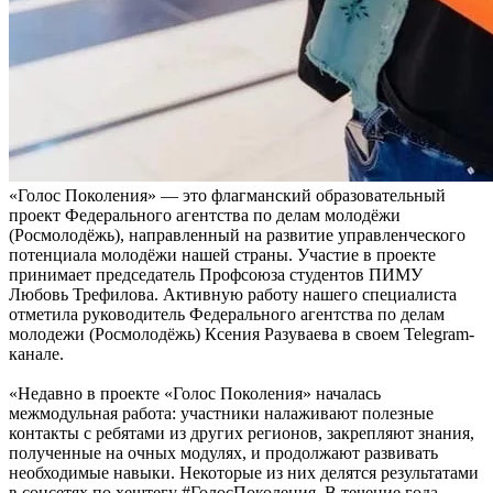
«Голос Поколения» — это флагманский образовательный
проект Федерального агентства по делам молодёжи
(Росмолодёжь), направленный на развитие управленческого
потенциала молодёжи нашей страны. Участие в проекте
принимает председатель Профсоюза студентов ПИМУ
Любовь Трефилова. Активную работу нашего специалиста
отметила руководитель Федерального агентства по делам
молодежи (Росмолодёжь) Ксения Разуваева в своем Telegram-
канале.
«Недавно в проекте «Голос Поколения» началась
межмодульная работа: участники налаживают полезные
контакты с ребятами из других регионов, закрепляют знания,
полученные на очных модулях, и продолжают развивать
необходимые навыки. Некоторые из них делятся результатами
в соцсетях по хештегу #ГолосПоколения. В течение года