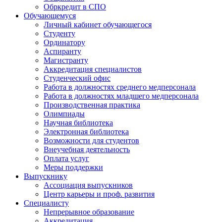
Обркредит в СПО
Обучающемуся
Личный кабинет обучающегося
Студенту
Ординатору
Аспиранту
Магистранту
Аккредитация специалистов
Студенческий офис
Работа в должностях среднего медперсонала
Работа в должностях младшего медперсонала
Производственная практика
Олимпиады
Научная библиотека
Электронная библиотека
Возможности для студентов
Внеучебная деятельность
Оплата услуг
Меры поддержки
Выпускнику
Ассоциация выпускников
Центр карьеры и проф. развития
Специалисту
Непрерывное образование
Аккредитация