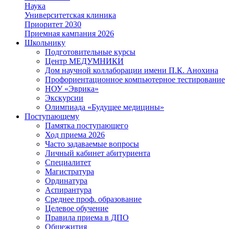
Наука
Университетская клиника
Приоритет 2030
Приемная кампания 2026
Школьнику
Подготовительные курсы
Центр МЕДУМНИКИ
Дом научной коллаборации имени П.К. Анохина
Профориентационное компьютерное тестирование
НОУ «Эврика»
Экскурсии
Олимпиада «Будущее медицины»
Поступающему
Памятка поступающего
Ход приема 2026
Часто задаваемые вопросы
Личный кабинет абитуриента
Специалитет
Магистратура
Ординатура
Аспирантура
Среднее проф. образование
Целевое обучение
Правила приема в ДПО
Общежития