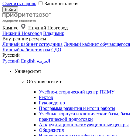
Сменить пароль
Запомнить меня
Кампус
Нижний Новгород
Нижний Новгород
Владимир
Внутренние ресурсы
Личный кабинет сотрудника
Личный кабинет обучающегося
Личный кабинет врача
СДО
Русский
Русский
English
العربية
Университет
Об университете
Учебно-исторический центр ПИМУ
Ректор
Руководство
Программа развития и итоги работы
Учебные корпуса и клинические базы, базы
практической подготовки
Аккредитационно-симуляционные центры
Общежития
Использования смартфона в качестве