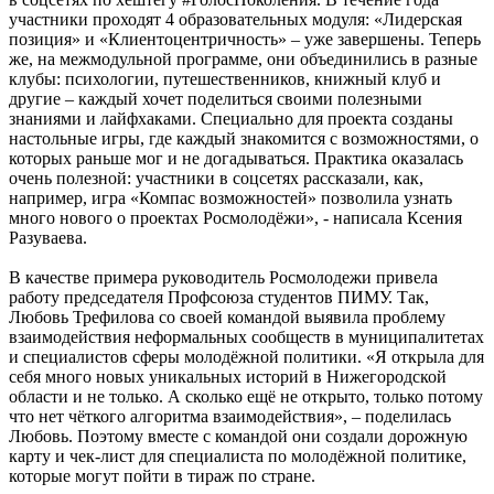
участники проходят 4 образовательных модуля: «Лидерская
позиция» и «Клиентоцентричность» – уже завершены. Теперь
же, на межмодульной программе, они объединились в разные
клубы: психологии, путешественников, книжный клуб и
другие – каждый хочет поделиться своими полезными
знаниями и лайфхаками. Специально для проекта созданы
настольные игры, где каждый знакомится с возможностями, о
которых раньше мог и не догадываться. Практика оказалась
очень полезной: участники в соцсетях рассказали, как,
например, игра «Компас возможностей» позволила узнать
много нового о проектах Росмолодёжи», - написала Ксения
Разуваева.
В качестве примера руководитель Росмолодежи привела
работу председателя Профсоюза студентов ПИМУ. Так,
Любовь Трефилова со своей командой выявила проблему
взаимодействия неформальных сообществ в муниципалитетах
и специалистов сферы молодёжной политики. «Я открыла для
себя много новых уникальных историй в Нижегородской
области и не только. А сколько ещё не открыто, только потому
что нет чёткого алгоритма взаимодействия», – поделилась
Любовь. Поэтому вместе с командой они создали дорожную
карту и чек-лист для специалиста по молодёжной политике,
которые могут пойти в тираж по стране.