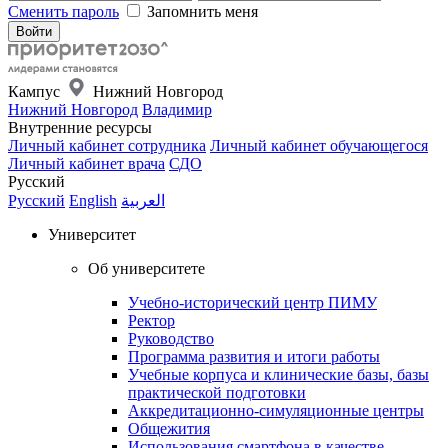
Сменить пароль
Запомнить меня
Кампус
Нижний Новгород
Нижний Новгород
Владимир
Внутренние ресурсы
Личный кабинет сотрудника
Личный кабинет обучающегося
Личный кабинет врача
СДО
Русский
Русский
English
العربية
Университет
Об университете
Учебно-исторический центр ПИМУ
Ректор
Руководство
Программа развития и итоги работы
Учебные корпуса и клинические базы, базы
практической подготовки
Аккредитационно-симуляционные центры
Общежития
Использования смартфона в качестве