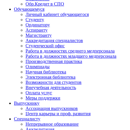
Обр.Кредит в СПО
Обучающемуся
Личный кабинет обучающегося
Студенту
Ординатору
Аспиранту
Магистранту
Аккредитация специалистов
Студенческий офис
Работа в должностях среднего медперсонала
Работа в должностях младшего медперсонала
Производственная практика
Олимпиады
Научная библиотека
Электронная библиотека
Возможности для студентов
Внеучебная деятельность
Оплата услуг
Меры поддержки
Выпускнику
Ассоциация выпускников
Центр карьеры и проф. развития
Специалисту
Непрерывное образование
Аккредитация