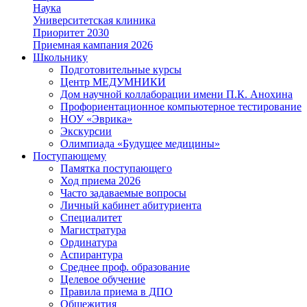
Наука
Университетская клиника
Приоритет 2030
Приемная кампания 2026
Школьнику
Подготовительные курсы
Центр МЕДУМНИКИ
Дом научной коллаборации имени П.К. Анохина
Профориентационное компьютерное тестирование
НОУ «Эврика»
Экскурсии
Олимпиада «Будущее медицины»
Поступающему
Памятка поступающего
Ход приема 2026
Часто задаваемые вопросы
Личный кабинет абитуриента
Специалитет
Магистратура
Ординатура
Аспирантура
Среднее проф. образование
Целевое обучение
Правила приема в ДПО
Общежития