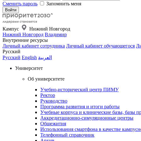
Сменить пароль
Запомнить меня
Кампус
Нижний Новгород
Нижний Новгород
Владимир
Внутренние ресурсы
Личный кабинет сотрудника
Личный кабинет обучающегося
Ли
Русский
Русский
English
العربية
Университет
Об университете
Учебно-исторический центр ПИМУ
Ректор
Руководство
Программа развития и итоги работы
Учебные корпуса и клинические базы, базы п
Аккредитационно-симуляционные центры
Общежития
Использования смартфона в качестве кампусн
Телефонный справочник
Архив