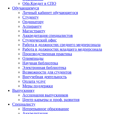
Обр.Кредит в СПО
Обучающемуся
Личный кабинет обучающегося
Студенту
Ординатору
Аспиранту
Магистранту
Аккредитация специалистов
Студенческий офис
Работа в должностях среднего медперсонала
Работа в должностях младшего медперсонала
Производственная практика
Олимпиады
Научная библиотека
Электронная библиотека
Возможности для студентов
Внеучебная деятельность
Оплата услуг
Меры поддержки
Выпускнику
Ассоциация выпускников
Центр карьеры и проф. развития
Специалисту
Непрерывное образование
Аккредитация