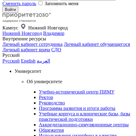
Сменить пароль
Запомнить меня
Кампус
Нижний Новгород
Нижний Новгород
Владимир
Внутренние ресурсы
Личный кабинет сотрудника
Личный кабинет обучающегося
Личный кабинет врача
СДО
Русский
Русский
English
العربية
Университет
Об университете
Учебно-исторический центр ПИМУ
Ректор
Руководство
Программа развития и итоги работы
Учебные корпуса и клинические базы, базы
практической подготовки
Аккредитационно-симуляционные центры
Общежития
Использования смартфона в качестве