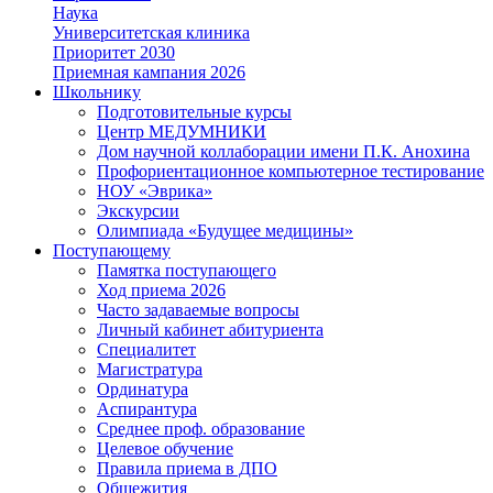
Наука
Университетская клиника
Приоритет 2030
Приемная кампания 2026
Школьнику
Подготовительные курсы
Центр МЕДУМНИКИ
Дом научной коллаборации имени П.К. Анохина
Профориентационное компьютерное тестирование
НОУ «Эврика»
Экскурсии
Олимпиада «Будущее медицины»
Поступающему
Памятка поступающего
Ход приема 2026
Часто задаваемые вопросы
Личный кабинет абитуриента
Специалитет
Магистратура
Ординатура
Аспирантура
Среднее проф. образование
Целевое обучение
Правила приема в ДПО
Общежития